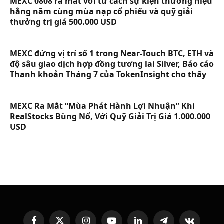
MEXC 0808 ra mắt với tư cách sự kiện thương hiệu
hằng năm cùng mùa nạp cổ phiếu và quỹ giải
thưởng trị giá 500.000 USD
MEXC đứng vị trí số 1 trong Near-Touch BTC, ETH và
độ sâu giao dịch hợp đồng tương lai Silver, Báo cáo
Thanh khoản Tháng 7 của TokenInsight cho thấy
MEXC Ra Mắt “Mùa Phát Hành Lợi Nhuận” Khi
RealStocks Bùng Nổ, Với Quỹ Giải Trị Giá 1.000.000
USD