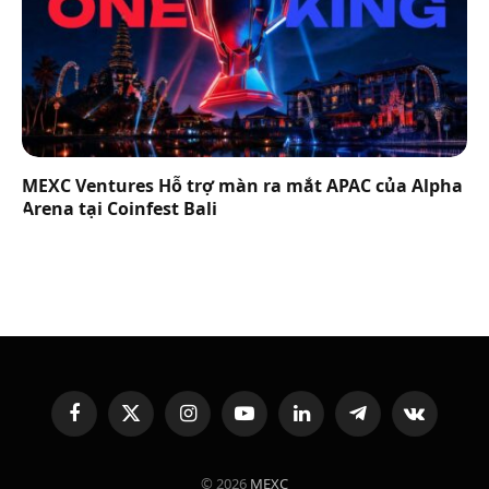
MEXC Ventures Hỗ trợ màn ra mắt APAC của Alpha
Arena tại Coinfest Bali
Facebook
X
Instagram
YouTube
LinkedIn
Telegram
VKontakte
(Twitter)
© 2026
MEXC