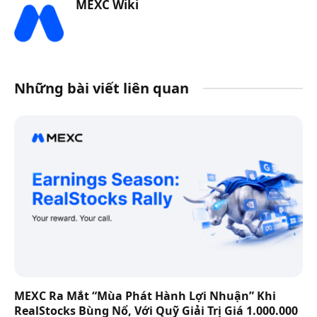
MEXC Wiki
Những bài viết liên quan
MEXC Ra Mắt “Mùa Phát Hành Lợi Nhuận” Khi
RealStocks Bùng Nổ, Với Quỹ Giải Trị Giá 1.000.000