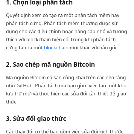
1. Chọn loại phân tách
Quyết định xem có tạo ra một phân tách mềm hay
phân tách cứng. Phân tách mềm thường được sử
dụng cho các điều chỉnh hoặc nâng cấp nhỏ và tương
thích với blockchain hiện có, trong khi phân tách
cứng tạo ra một
blockchain
mới khác với bản gốc.
2. Sao chép mã nguồn Bitcoin
Mã nguồn Bitcoin có sẵn công khai trên các nền tảng
như GitHub. Phân tách mã bao gồm việc tạo một kho
lưu trữ mới và thực hiện các sửa đổi cần thiết để giao
thức.
3. Sửa đổi giao thức
Các thay đổi có thể bao gồm việc sửa đổi kích thước