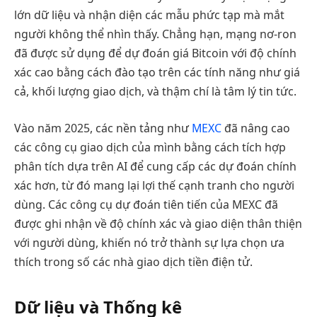
lớn dữ liệu và nhận diện các mẫu phức tạp mà mắt
người không thể nhìn thấy. Chẳng hạn, mạng nơ-ron
đã được sử dụng để dự đoán giá Bitcoin với độ chính
xác cao bằng cách đào tạo trên các tính năng như giá
cả, khối lượng giao dịch, và thậm chí là tâm lý tin tức.
Vào năm 2025, các nền tảng như
MEXC
đã nâng cao
các công cụ giao dịch của mình bằng cách tích hợp
phân tích dựa trên AI để cung cấp các dự đoán chính
xác hơn, từ đó mang lại lợi thế cạnh tranh cho người
dùng. Các công cụ dự đoán tiên tiến của MEXC đã
được ghi nhận về độ chính xác và giao diện thân thiện
với người dùng, khiến nó trở thành sự lựa chọn ưa
thích trong số các nhà giao dịch tiền điện tử.
Dữ liệu và Thống kê