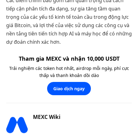
Các điểm chính bao gồm tầm quan trọng của cách
tiếp cận phân tích đa dạng, sự gia tăng tầm quan
trọng của các yếu tố kinh tế toàn cầu trong động lực
giá Bitcoin, và lợi thế của việc sử dụng các công cụ và
nền tảng tiên tiến tích hợp AI và máy học để có những
dự đoán chính xác hơn.
Tham gia MEXC và nhận 10,000 USDT
Trải nghiệm các token hot nhất, airdrop mỗi ngày, phí cực
thấp và thanh khoản dồi dào
Giao dịch ngay
MEXC Wiki