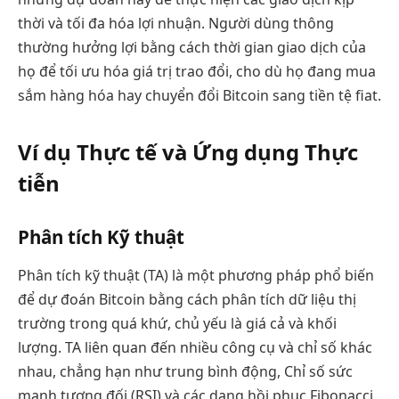
thời và tối đa hóa lợi nhuận. Người dùng thông
thường hưởng lợi bằng cách thời gian giao dịch của
họ để tối ưu hóa giá trị trao đổi, cho dù họ đang mua
sắm hàng hóa hay chuyển đổi Bitcoin sang tiền tệ fiat.
Ví dụ Thực tế và Ứng dụng Thực
tiễn
Phân tích Kỹ thuật
Phân tích kỹ thuật (TA) là một phương pháp phổ biến
để dự đoán Bitcoin bằng cách phân tích dữ liệu thị
trường trong quá khứ, chủ yếu là giá cả và khối
lượng. TA liên quan đến nhiều công cụ và chỉ số khác
nhau, chẳng hạn như trung bình động, Chỉ số sức
mạnh tương đối (RSI) và các dạng hồi phục Fibonacci.