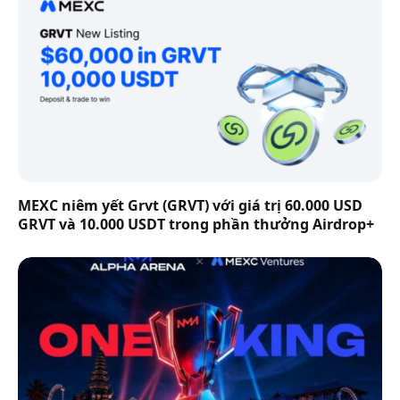
MEXC niêm yết Grvt (GRVT) với giá trị 60.000 USD
GRVT và 10.000 USDT trong phần thưởng Airdrop+