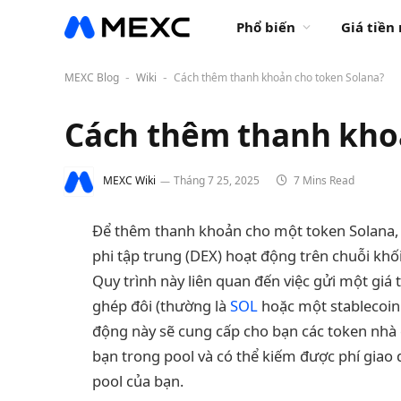
Phổ biến
Giá tiền
MEXC Blog
Wiki
Cách thêm thanh khoản cho token Solana?
-
-
Cách thêm thanh kho
MEXC Wiki
Tháng 7 25, 2025
7 Mins Read
Để thêm thanh khoản cho một token Solana, 
phi tập trung (DEX) hoạt động trên chuỗi kh
Quy trình này liên quan đến việc gửi một giá 
ghép đôi (thường là
SOL
hoặc một stablecoin
động này sẽ cung cấp cho bạn các token nhà 
bạn trong pool và có thể kiếm được phí giao 
pool của bạn.