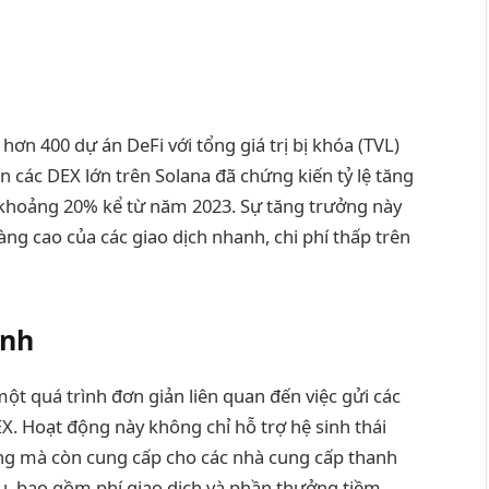
hơn 400 dự án DeFi với tổng giá trị bị khóa (TVL)
n các DEX lớn trên Solana đã chứng kiến tỷ lệ tăng
khoảng 20% kể từ năm 2023. Sự tăng trưởng này
g cao của các giao dịch nhanh, chi phí thấp trên
ính
t quá trình đơn giản liên quan đến việc gửi các
X. Hoạt động này không chỉ hỗ trợ hệ sinh thái
ờng mà còn cung cấp cho các nhà cung cấp thanh
u, bao gồm phí giao dịch và phần thưởng tiềm