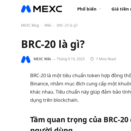
Phổ biến
Giá tiền
MEXC Blog
Wiki
BRC-20 là gì?
-
-
BRC-20 là gì?
MEXC Wiki
Tháng 9 19, 2025
7 Mins Read
BRC-20 là một tiêu chuẩn token hợp đồng th
Binance, nhằm mục đích cung cấp một khuôn 
khác nhau. Tiêu chuẩn này giúp đảm bảo tính 
dụng trên blockchain.
Tầm quan trọng của BRC-20 đ
người dùng