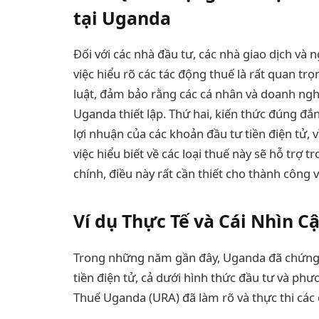
tại Uganda
Đối với các nhà đầu tư, các nhà giao dịch và 
việc hiểu rõ các tác động thuế là rất quan trọ
luật, đảm bảo rằng các cá nhân và doanh nghi
Uganda thiết lập. Thứ hai, kiến thức đúng đắ
lợi nhuận của các khoản đầu tư tiền điện tử, v
việc hiểu biết về các loại thuế này sẽ hỗ trợ t
chính, điều này rất cần thiết cho thành công 
Ví dụ Thực Tế và Cái Nhìn 
Trong những năm gần đây, Uganda đã chứng k
tiền điện tử, cả dưới hình thức đầu tư và phươ
Thuế Uganda (URA) đã làm rõ và thực thi các q