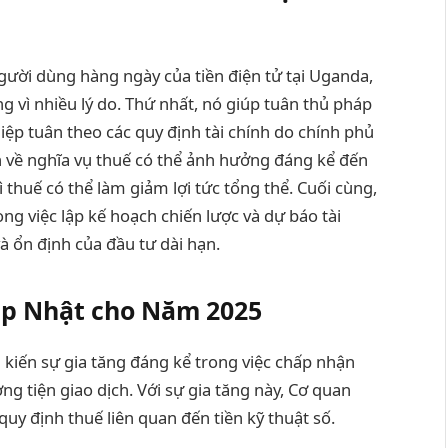
người dùng hàng ngày của tiền điện tử tại Uganda,
ng vì nhiều lý do. Thứ nhất, nó giúp tuân thủ pháp
ệp tuân theo các quy định tài chính do chính phủ
n về nghĩa vụ thuế có thể ảnh hưởng đáng kể đến
ì thuế có thể làm giảm lợi tức tổng thể. Cuối cùng,
rong việc lập kế hoạch chiến lược và dự báo tài
và ổn định của đầu tư dài hạn.
Cập Nhật cho Năm 2025
iến sự gia tăng đáng kể trong việc chấp nhận
ng tiện giao dịch. Với sự gia tăng này, Cơ quan
uy định thuế liên quan đến tiền kỹ thuật số.