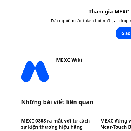
Tham gia MEXC 
Trải nghiệm các token hot nhất, airdrop
Giao
MEXC Wiki
Những bài viết liên quan
MEXC 0808 ra mắt với tư cách
MEXC đứng vị 
sự kiện thương hiệu hằng
Near-Touch B