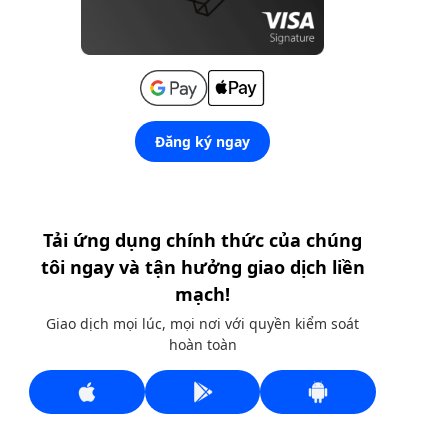
Đăng ký ngay
Tải ứng dụng chính thức của chúng
tôi ngay và tận hưởng giao dịch liền
mạch!
Giao dịch mọi lúc, mọi nơi với quyền kiểm soát
hoàn toàn