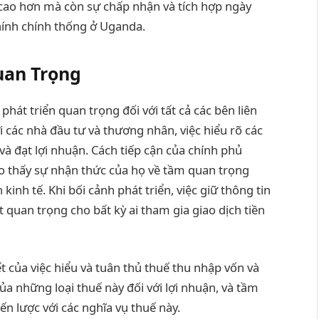
ủ cao hơn mà còn sự chấp nhận và tích hợp ngày
chính chính thống ở Uganda.
uan Trọng
phát triển quan trọng đối với tất cả các bên liên
ới các nhà đầu tư và thương nhân, việc hiểu rõ các
 và đạt lợi nhuận. Cách tiếp cận của chính phủ
ho thấy sự nhận thức của họ về tầm quan trọng
kinh tế. Khi bối cảnh phát triển, việc giữ thông tin
t quan trọng cho bất kỳ ai tham gia giao dịch tiền
của việc hiểu và tuân thủ thuế thu nhập vốn và
của những loại thuế này đối với lợi nhuận, và tầm
ến lược với các nghĩa vụ thuế này.