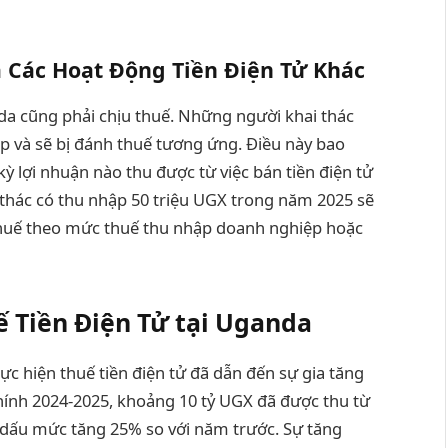
 Các Hoạt Động Tiền Điện Tử Khác
nda cũng phải chịu thuế. Những người khai thác
p và sẽ bị đánh thuế tương ứng. Điều này bao
ỳ lợi nhuận nào thu được từ việc bán tiền điện tử
 thác có thu nhập 50 triệu UGX trong năm 2025 sẽ
thuế theo mức thuế thu nhập doanh nghiệp hoặc
ế Tiền Điện Tử tại Uganda
ực hiện thuế tiền điện tử đã dẫn đến sự gia tăng
chính 2024-2025, khoảng 10 tỷ UGX đã được thu từ
nh dấu mức tăng 25% so với năm trước. Sự tăng