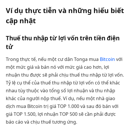
Ví dụ thực tiễn và những hiểu biết
cập nhật
Thuế thu nhập từ lợi vốn trên tiền điện
tử
Trong thực tế, nếu một cư dân Tonga mua
Bitcoin
với
một mức giá và bán nó với mức giá cao hơn, lợi
nhuận thu được sẽ phải chịu thuế thu nhập từ lợi vốn.
Tỷ lệ cụ thể của thuế thu nhập từ lợi vốn có thể khác
nhau tùy thuộc vào tổng số lợi nhuận và thu nhập
khác của người nộp thuế. Ví dụ, nếu một nhà giao
dịch mua Bitcoin trị giá TOP 1.000 và sau đó bán với
giá TOP 1.500, lợi nhuận TOP 500 sẽ cần phải được
báo cáo và chịu thuế tương ứng.