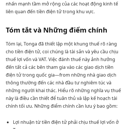
nhấn mạnh tầm mở rộng của các hoạt động kinh tế
liên quan đến tiền điện tử trong khu vực.
Tóm tắt và Những điểm chính
Tóm lại, Tonga đã thiết lập một khung thuế rõ ràng
cho tiền điện tử, coi chúng là tài sản và yêu cầu chịu
thuế lợi vốn và VAT. Việc đánh thuế này ảnh hưởng
đến tất cả các bên tham gia vào các giao dịch tiền
điện tử trong quốc gia—from những nhà giao dịch
thông thường đến các nhà đầu tư nghiêm túc và
những người khai thác. Hiểu rõ những nghĩa vụ thuế
này là điều cần thiết để tuân thủ và lập kế hoạch tài
chính tối ưu. Những điểm chính cần lưu ý bao gồm:
Lợi nhuận từ tiền điện tử phải chịu thuế lợi vốn ở