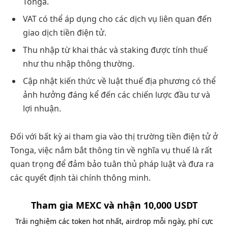
Tonga.
VAT có thể áp dụng cho các dịch vụ liên quan đến
giao dịch tiền điện tử.
Thu nhập từ khai thác và staking được tính thuế
như thu nhập thông thường.
Cập nhật kiến thức về luật thuế địa phương có thể
ảnh hưởng đáng kể đến các chiến lược đầu tư và
lợi nhuận.
Đối với bất kỳ ai tham gia vào thị trường tiền điện tử ở
Tonga, việc nắm bắt thông tin về nghĩa vụ thuế là rất
quan trọng để đảm bảo tuân thủ pháp luật và đưa ra
các quyết định tài chính thông minh.
Tham gia MEXC và nhận 10,000 USDT
Trải nghiệm các token hot nhất, airdrop mỗi ngày, phí cực