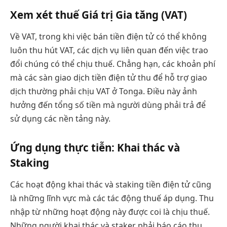
Xem xét thuế Giá trị Gia tăng (VAT)
Về VAT, trong khi việc bán tiền điện tử có thể không
luôn thu hút VAT, các dịch vụ liên quan đến việc trao
đổi chúng có thể chịu thuế. Chẳng hạn, các khoản phí
mà các sàn giao dịch tiền điện tử thu để hỗ trợ giao
dịch thường phải chịu VAT ở Tonga. Điều này ảnh
hưởng đến tổng số tiền mà người dùng phải trả để
sử dụng các nền tảng này.
Ứng dụng thực tiễn: Khai thác và
Staking
Các hoạt động khai thác và staking tiền điện tử cũng
là những lĩnh vực mà các tác động thuế áp dụng. Thu
nhập từ những hoạt động này được coi là chịu thuế.
Những người khai thác và staker phải báo cáo thu