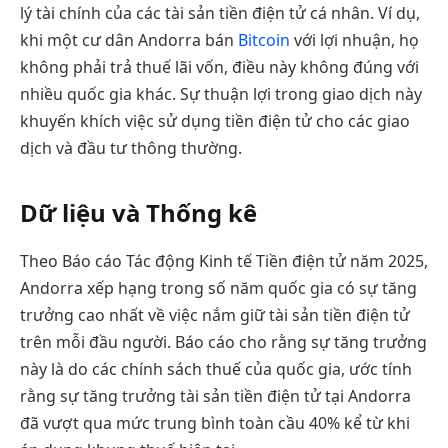
lý tài chính của các tài sản tiền điện tử cá nhân. Ví dụ,
khi một cư dân Andorra bán
Bitcoin
với lợi nhuận, họ
không phải trả thuế lãi vốn, điều này không đúng với
nhiều quốc gia khác. Sự thuận lợi trong giao dịch này
khuyến khích việc sử dụng tiền điện tử cho các giao
dịch và đầu tư thông thường.
Dữ liệu và Thống kê
Theo Báo cáo Tác động Kinh tế Tiền điện tử năm 2025,
Andorra xếp hạng trong số năm quốc gia có sự tăng
trưởng cao nhất về việc nắm giữ tài sản tiền điện tử
trên mỗi đầu người. Báo cáo cho rằng sự tăng trưởng
này là do các chính sách thuế của quốc gia, ước tính
rằng sự tăng trưởng tài sản tiền điện tử tại Andorra
đã vượt qua mức trung bình toàn cầu 40% kể từ khi