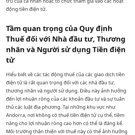
trú của cá nhân hoặc tổ chức tham gia vào các hoạt
động tiền điện tử.
Tầm quan trọng của Quy định
Thuế đối với Nhà đầu tư, Thương
nhân và Người sử dụng Tiền điện
tử
Hiểu biết về các tác động thuế của các giao dịch tiền
điện tử là rất quan trọng đối với các nhà đầu tư,
thương nhân và người sử dụng. Điều này ảnh hưởng
đến lợi nhuận ròng của các khoản đầu tư và sự tuân
thủ các luật địa phương. Tại những khu vực như
Andorra, nơi không có thuế tiền điện tử cụ thể, tiềm
năng cho lợi nhuận ròng cao hơn có thể là đáng kể.
Môi trường thân thiện với thuế này có thể ảnh hưởng