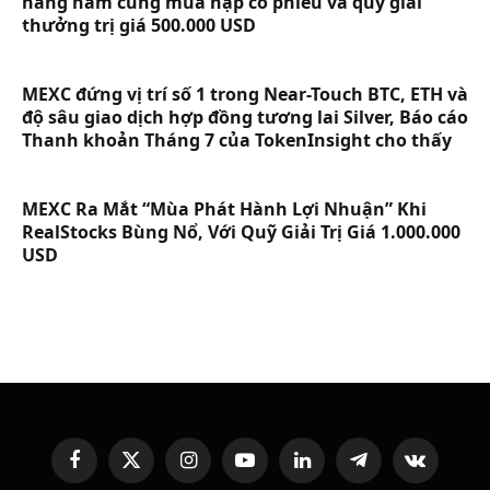
hằng năm cùng mùa nạp cổ phiếu và quỹ giải
thưởng trị giá 500.000 USD
MEXC đứng vị trí số 1 trong Near-Touch BTC, ETH và
độ sâu giao dịch hợp đồng tương lai Silver, Báo cáo
Thanh khoản Tháng 7 của TokenInsight cho thấy
MEXC Ra Mắt “Mùa Phát Hành Lợi Nhuận” Khi
RealStocks Bùng Nổ, Với Quỹ Giải Trị Giá 1.000.000
USD
Facebook
X
Instagram
YouTube
LinkedIn
Telegram
VKontakte
(Twitter)