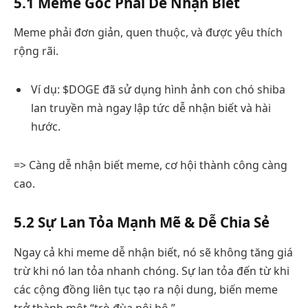
5.1 Meme Gốc Phải Dễ Nhận Biết
Meme phải đơn giản, quen thuộc, và được yêu thích
rộng rãi.
Ví dụ: $DOGE đã sử dụng hình ảnh con chó shiba
lan truyền mà ngay lập tức dễ nhận biết và hài
hước.
=> Càng dễ nhận biết meme, cơ hội thành công càng
cao.
5.2 Sự Lan Tỏa Mạnh Mẽ & Dễ Chia Sẻ
Ngay cả khi meme dễ nhận biết, nó sẽ không tăng giá
trừ khi nó lan tỏa nhanh chóng. Sự lan tỏa đến từ khi
các cộng đồng liên tục tạo ra nội dung, biến meme
trở thành một “trò đùa nội bộ.”