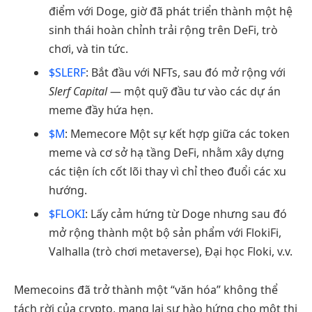
điểm với Doge, giờ đã phát triển thành một hệ
sinh thái hoàn chỉnh trải rộng trên DeFi, trò
chơi, và tin tức.
$SLERF
: Bắt đầu với NFTs, sau đó mở rộng với
Slerf Capital
— một quỹ đầu tư vào các dự án
meme đầy hứa hẹn.
$M
: Memecore Một sự kết hợp giữa các token
meme và cơ sở hạ tầng DeFi, nhằm xây dựng
các tiện ích cốt lõi thay vì chỉ theo đuổi các xu
hướng.
$FLOKI
: Lấy cảm hứng từ Doge nhưng sau đó
mở rộng thành một bộ sản phẩm với FlokiFi,
Valhalla (trò chơi metaverse), Đại học Floki, v.v.
Memecoins đã trở thành một “văn hóa” không thể
tách rời của crypto, mang lại sự hào hứng cho một thị