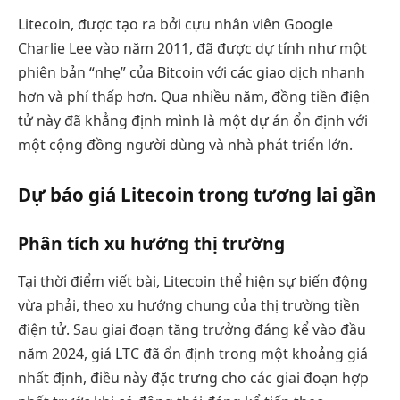
Litecoin, được tạo ra bởi cựu nhân viên Google
Charlie Lee vào năm 2011, đã được dự tính như một
phiên bản “nhẹ” của Bitcoin với các giao dịch nhanh
hơn và phí thấp hơn. Qua nhiều năm, đồng tiền điện
tử này đã khẳng định mình là một dự án ổn định với
một cộng đồng người dùng và nhà phát triển lớn.
Dự báo giá Litecoin trong tương lai gần
Phân tích xu hướng thị trường
Tại thời điểm viết bài, Litecoin thể hiện sự biến động
vừa phải, theo xu hướng chung của thị trường tiền
điện tử. Sau giai đoạn tăng trưởng đáng kể vào đầu
năm 2024, giá LTC đã ổn định trong một khoảng giá
nhất định, điều này đặc trưng cho các giai đoạn hợp