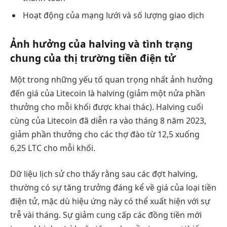
Hoạt động của mạng lưới và số lượng giao dịch
Ảnh hưởng của halving và tình trạng
chung của thị trường tiền điện tử
Một trong những yếu tố quan trọng nhất ảnh hưởng
đến giá của Litecoin là halving (giảm một nửa phần
thưởng cho mỗi khối được khai thác). Halving cuối
cùng của Litecoin đã diễn ra vào tháng 8 năm 2023,
giảm phần thưởng cho các thợ đào từ 12,5 xuống
6,25 LTC cho mỗi khối.
Dữ liệu lịch sử cho thấy rằng sau các đợt halving,
thường có sự tăng trưởng đáng kể về giá của loại tiền
điện tử, mặc dù hiệu ứng này có thể xuất hiện với sự
trễ vài tháng. Sự giảm cung cấp các đồng tiền mới