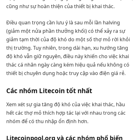
cũng như sự hoàn thiện của thiết bị khai thác.
Điều quan trọng cần lưu ý là sau mỗi lần halving
(giảm một nửa phần thưởng khối) có thể xảy ra sự
giảm tạm thời của độ khó do một số thợ mỏ rời khỏi
thị trường. Tuy nhiên, trong dài hạn, xu hướng tăng
độ khó vẫn giữ nguyên, điều này khiến cho việc khai
thác cá nhân ngày càng kém hiệu quả nếu không có
thiết bị chuyên dụng hoặc truy cập vào điện giá rẻ.
Các nhóm Litecoin tốt nhất
Xem xét sự gia tăng độ khó của việc khai thác, hầu
hết các thợ mỏ thích hợp tác lại với nhau trong các
nhóm để có thu nhập ổn định hơn.
Litecoinpool.org và các nhóm phổ biến