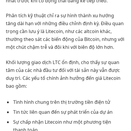
nhất trước khi có động thái đáng kể tiếp theo.
Phân tích kỹ thuật chỉ ra sự hình thành xu hướng
tăng dài hạn với những điều chỉnh định kỳ. Điều quan
trọng cần lưu ý là Litecoin, như các altcoin khác,
thường theo sát các biến động của Bitcoin, nhưng với
một chút chậm trễ và đôi khi với biên độ lớn hơn.
Khối lượng giao dịch LTC ổn định, cho thấy sự quan
tâm của các nhà đầu tư đối với tài sản này vẫn được
duy trì. Các yếu tố chính ảnh hưởng đến giá Litecoin
bao gồm:
Tình hình chung trên thị trường tiền điện tử
Tin tức liên quan đến sự phát triển của dự án
Sự chấp nhận Litecoin như một phương tiện
thanh toán