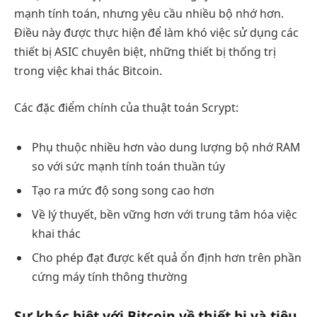
mạnh tính toán, nhưng yêu cầu nhiều bộ nhớ hơn.
Điều này được thực hiện để làm khó việc sử dụng các
thiết bị ASIC chuyên biệt, những thiết bị thống trị
trong việc khai thác Bitcoin.
Các đặc điểm chính của thuật toán Scrypt:
Phụ thuộc nhiều hơn vào dung lượng bộ nhớ RAM
so với sức mạnh tính toán thuần túy
Tạo ra mức độ song song cao hơn
Về lý thuyết, bền vững hơn với trung tâm hóa việc
khai thác
Cho phép đạt được kết quả ổn định hơn trên phần
cứng máy tính thông thường
Sự khác biệt với Bitcoin về thiết bị và tiêu