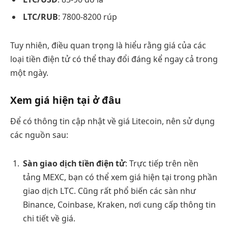
LTC/RUB
: 7800-8200 rúp
Tuy nhiên, điều quan trọng là hiểu rằng giá của các
loại tiền điện tử có thể thay đổi đáng kể ngay cả trong
một ngày.
Xem giá hiện tại ở đâu
Để có thông tin cập nhật về giá Litecoin, nên sử dụng
các nguồn sau:
Sàn giao dịch tiền điện tử
: Trực tiếp trên nền
tảng MEXC, bạn có thể xem giá hiện tại trong phần
giao dịch LTC. Cũng rất phổ biến các sàn như
Binance, Coinbase, Kraken, nơi cung cấp thông tin
chi tiết về giá.