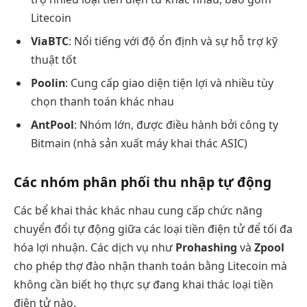
Litecoin
ViaBTC
: Nổi tiếng với độ ổn định và sự hỗ trợ kỹ
thuật tốt
Poolin
: Cung cấp giao diện tiện lợi và nhiều tùy
chọn thanh toán khác nhau
AntPool
: Nhóm lớn, được điều hành bởi công ty
Bitmain (nhà sản xuất máy khai thác ASIC)
Các nhóm phân phối thu nhập tự động
Các bể khai thác khác nhau cung cấp chức năng
chuyển đổi tự động giữa các loại tiền điện tử để tối đa
hóa lợi nhuận. Các dịch vụ như
Prohashing
và
Zpool
cho phép thợ đào nhận thanh toán bằng Litecoin mà
không cần biết họ thực sự đang khai thác loại tiền
điện tử nào.