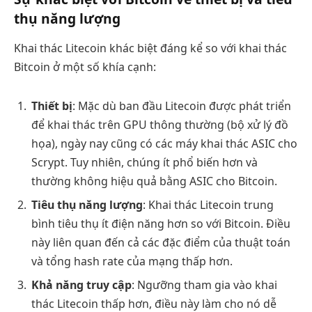
thụ năng lượng
Khai thác Litecoin khác biệt đáng kể so với khai thác
Bitcoin ở một số khía cạnh:
Thiết bị
: Mặc dù ban đầu Litecoin được phát triển
để khai thác trên GPU thông thường (bộ xử lý đồ
họa), ngày nay cũng có các máy khai thác ASIC cho
Scrypt. Tuy nhiên, chúng ít phổ biến hơn và
thường không hiệu quả bằng ASIC cho Bitcoin.
Tiêu thụ năng lượng
: Khai thác Litecoin trung
bình tiêu thụ ít điện năng hơn so với Bitcoin. Điều
này liên quan đến cả các đặc điểm của thuật toán
và tổng hash rate của mạng thấp hơn.
Khả năng truy cập
: Ngưỡng tham gia vào khai
thác Litecoin thấp hơn, điều này làm cho nó dễ