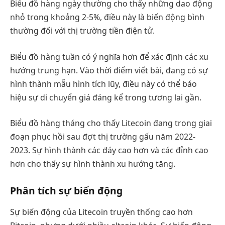
Biểu đồ hàng ngày thường cho thấy những dao động
nhỏ trong khoảng 2-5%, điều này là biến động bình
thường đối với thị trường tiền điện tử.
Biểu đồ hàng tuần có ý nghĩa hơn để xác định các xu
hướng trung hạn. Vào thời điểm viết bài, đang có sự
hình thành mẫu hình tích lũy, điều này có thể báo
hiệu sự di chuyển giá đáng kể trong tương lai gần.
Biểu đồ hàng tháng cho thấy Litecoin đang trong giai
đoạn phục hồi sau đợt thị trường gấu năm 2022-
2023. Sự hình thành các đáy cao hơn và các đỉnh cao
hơn cho thấy sự hình thành xu hướng tăng.
Phân tích sự biến động
Sự biến động của Litecoin truyền thống cao hơn