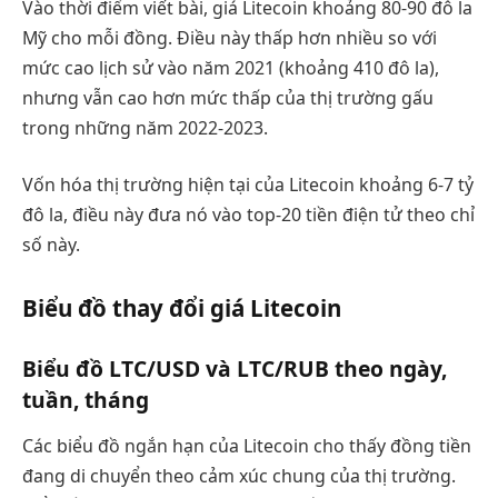
Vào thời điểm viết bài, giá Litecoin khoảng 80-90 đô la
Mỹ cho mỗi đồng. Điều này thấp hơn nhiều so với
mức cao lịch sử vào năm 2021 (khoảng 410 đô la),
nhưng vẫn cao hơn mức thấp của thị trường gấu
trong những năm 2022-2023.
Vốn hóa thị trường hiện tại của Litecoin khoảng 6-7 tỷ
đô la, điều này đưa nó vào top-20 tiền điện tử theo chỉ
số này.
Biểu đồ thay đổi giá Litecoin
Biểu đồ LTC/USD và LTC/RUB theo ngày,
tuần, tháng
Các biểu đồ ngắn hạn của Litecoin cho thấy đồng tiền
đang di chuyển theo cảm xúc chung của thị trường.