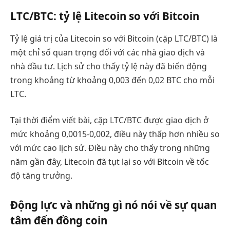
LTC/BTC: tỷ lệ Litecoin so với Bitcoin
Tỷ lệ giá trị của Litecoin so với Bitcoin (cặp LTC/BTC) là
một chỉ số quan trọng đối với các nhà giao dịch và
nhà đầu tư. Lịch sử cho thấy tỷ lệ này đã biến động
trong khoảng từ khoảng 0,003 đến 0,02 BTC cho mỗi
LTC.
Tại thời điểm viết bài, cặp LTC/BTC được giao dịch ở
mức khoảng 0,0015-0,002, điều này thấp hơn nhiều so
với mức cao lịch sử. Điều này cho thấy trong những
năm gần đây, Litecoin đã tụt lại so với Bitcoin về tốc
độ tăng trưởng.
Động lực và những gì nó nói về sự quan
tâm đến đồng coin