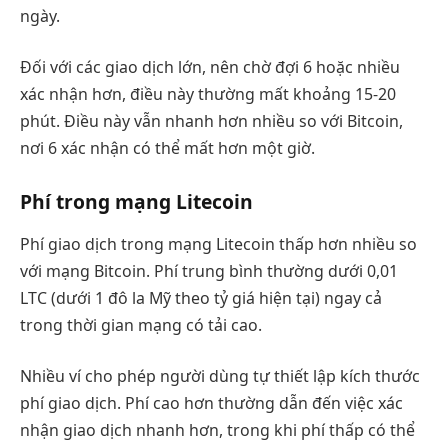
ngày.
Đối với các giao dịch lớn, nên chờ đợi 6 hoặc nhiều
xác nhận hơn, điều này thường mất khoảng 15-20
phút. Điều này vẫn nhanh hơn nhiều so với Bitcoin,
nơi 6 xác nhận có thể mất hơn một giờ.
Phí trong mạng Litecoin
Phí giao dịch trong mạng Litecoin thấp hơn nhiều so
với mạng Bitcoin. Phí trung bình thường dưới 0,01
LTC (dưới 1 đô la Mỹ theo tỷ giá hiện tại) ngay cả
trong thời gian mạng có tải cao.
Nhiều ví cho phép người dùng tự thiết lập kích thước
phí giao dịch. Phí cao hơn thường dẫn đến việc xác
nhận giao dịch nhanh hơn, trong khi phí thấp có thể