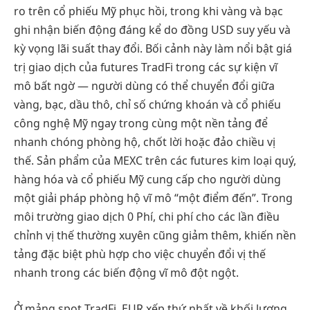
ro trên cổ phiếu Mỹ phục hồi, trong khi vàng và bạc
ghi nhận biến động đáng kể do đồng USD suy yếu và
kỳ vọng lãi suất thay đổi. Bối cảnh này làm nổi bật giá
trị giao dịch của futures TradFi trong các sự kiện vĩ
mô bất ngờ — người dùng có thể chuyển đổi giữa
vàng, bạc, dầu thô, chỉ số chứng khoán và cổ phiếu
công nghệ Mỹ ngay trong cùng một nền tảng để
nhanh chóng phòng hộ, chốt lời hoặc đảo chiều vị
thế. Sản phẩm của MEXC trên các futures kim loại quý,
hàng hóa và cổ phiếu Mỹ cung cấp cho người dùng
một giải pháp phòng hộ vĩ mô “một điểm đến”. Trong
môi trường giao dịch 0 Phí, chi phí cho các lần điều
chỉnh vị thế thường xuyên cũng giảm thêm, khiến nền
tảng đặc biệt phù hợp cho việc chuyển đổi vị thế
nhanh trong các biến động vĩ mô đột ngột.
Ở mảng spot TradFi, EUR xếp thứ nhất về khối lượng