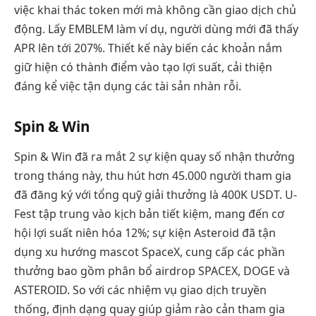
việc khai thác token mới mà không cần giao dịch chủ
động. Lấy EMBLEM làm ví dụ, người dùng mới đã thấy
APR lên tới 207%. Thiết kế này biến các khoản nắm
giữ hiện có thành điểm vào tạo lợi suất, cải thiện
đáng kể việc tận dụng các tài sản nhàn rỗi.
Spin & Win
Spin & Win đã ra mắt 2 sự kiện quay số nhận thưởng
trong tháng này, thu hút hơn 45.000 người tham gia
đã đăng ký với tổng quỹ giải thưởng là 400K USDT. U-
Fest tập trung vào kịch bản tiết kiệm, mang đến cơ
hội lợi suất niên hóa 12%; sự kiện Asteroid đã tận
dụng xu hướng mascot SpaceX, cung cấp các phần
thưởng bao gồm phân bổ airdrop SPACEX, DOGE và
ASTEROID. So với các nhiệm vụ giao dịch truyền
thống, định dạng quay giúp giảm rào cản tham gia