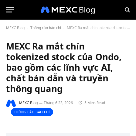
MEXC Blog
Thông cáo báo chí
MEXC Ra mắt chín tokenized stock của Ondo, bao gồm các lĩnh vực AI, chất bán dẫn và truyền thông quang
-
-
MEXC Ra mắt chín
tokenized stock của Ondo,
bao gồm các lĩnh vực AI,
chất bán dẫn và truyền
thông quang
MEXC Blog
Tháng 6 23, 2026
5 Mins Read
THÔNG CÁO BÁO CHÍ