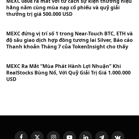
MEXC 0808 ra mắt với tư cách sự kiện thương hiệu
hằng năm cùng mùa nạp cổ phiếu và quỹ giải
thưởng trị giá 500.000 USD
MEXC đứng vị trí số 1 trong Near-Touch BTC, ETH và
độ sâu giao dịch hợp đồng tương lai Silver, Báo cáo
Thanh khoản Tháng 7 của TokenInsight cho thấy
MEXC Ra Mắt “Mùa Phát Hành Lợi Nhuận” Khi
RealStocks Bùng Nổ, Với Quỹ Giải Trị Giá 1.000.000
USD