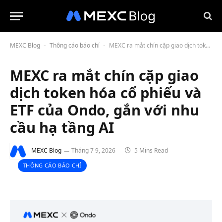
MEXC Blog
Thông cáo báo chí
MEXC ra mắt chín cặp giao dịch token hóa cổ phiếu và ETF của Ondo, gắn với nhu cầu hạ tầng AI
-
-
MEXC ra mắt chín cặp giao
dịch token hóa cổ phiếu và
ETF của Ondo, gắn với nhu
cầu hạ tầng AI
MEXC Blog
Tháng 7 9, 2026
5 Mins Read
THÔNG CÁO BÁO CHÍ