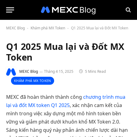
MEXC Blog
Khám phá MX Token
Q1 2025 Mua lại và Đốt MX Token
-
-
Q1 2025 Mua lại và Đốt MX
Token
MEXC Blog
Tháng 4 15, 2025
5 Mins Read
KHÁM PHÁ MX TOKEN
MEXC đã hoàn thành thành công
chương trình mua
lại và đốt MX token Q1 2025
, xác nhận cam kết của
mình trong việc xây dựng một mô hình token bền
vững và giảm phát dưới khuôn khổ MX Token 2.0.
Sáng kiến hàng quý này phản ánh chiến lược dài hạn