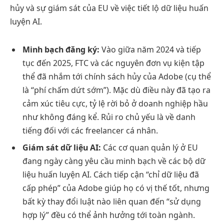
hủy và sự giám sát của EU về việc tiết lộ dữ liệu huấn
luyện AI.
Minh bạch đăng ký:
Vào giữa năm 2024 và tiếp
tục đến 2025, FTC và các nguyên đơn vụ kiện tập
thể đã nhắm tới chính sách hủy của Adobe (cụ thể
là “phí chấm dứt sớm”). Mặc dù điều này đã tạo ra
cảm xúc tiêu cực, tỷ lệ rời bỏ ở doanh nghiệp hầu
như không đáng kể. Rủi ro chủ yếu là về danh
tiếng đối với các freelancer cá nhân.
Giám sát dữ liệu AI:
Các cơ quan quản lý ở EU
đang ngày càng yêu cầu minh bạch về các bộ dữ
liệu huấn luyện AI. Cách tiếp cận “chỉ dữ liệu đã
cấp phép” của Adobe giúp họ có vị thế tốt, nhưng
bất kỳ thay đổi luật nào liên quan đến “sử dụng
hợp lý” đều có thể ảnh hưởng tới toàn ngành.