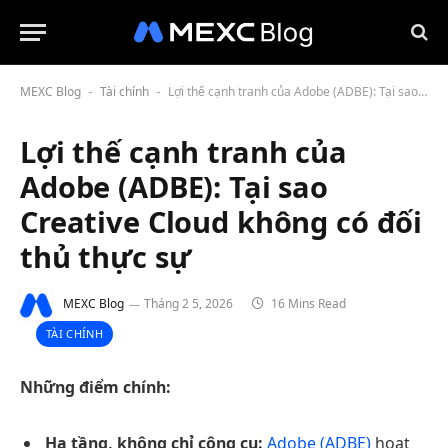
MEXC Blog
Tài chính
Lợi thế cạnh tranh của Adobe (ADBE): Tại sao Creative Cloud không có đối thủ thực sự
-
-
Lợi thế cạnh tranh của
Adobe (ADBE): Tại sao
Creative Cloud không có đối
thủ thực sự
MEXC Blog
Tháng 2 5, 2026
16 Mins Read
TÀI CHÍNH
Những điểm chính:
Hạ tầng, không chỉ công cụ:
Adobe (ADBE)
hoạt