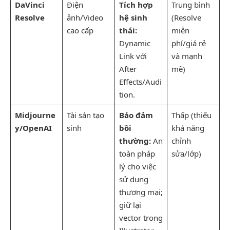
DaVinci
Điện
Tích hợp
Trung bình
Resolve
ảnh/Video
hệ sinh
(Resolve
cao cấp
thái:
miễn
Dynamic
phí/giá rẻ
Link với
và mạnh
After
mẽ)
Effects/Audi
tion.
Midjourne
Tài sản tạo
Bảo đảm
Thấp (thiếu
y/OpenAI
sinh
bồi
khả năng
thường:
An
chỉnh
toàn pháp
sửa/lớp)
lý cho việc
sử dụng
thương mại;
giữ lại
vector trong