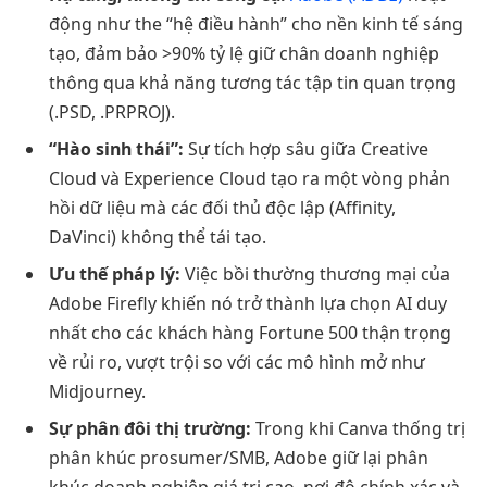
động như the “hệ điều hành” cho nền kinh tế sáng
tạo, đảm bảo >90% tỷ lệ giữ chân doanh nghiệp
thông qua khả năng tương tác tập tin quan trọng
(.PSD, .PRPROJ).
“Hào sinh thái”:
Sự tích hợp sâu giữa Creative
Cloud và Experience Cloud tạo ra một vòng phản
hồi dữ liệu mà các đối thủ độc lập (Affinity,
DaVinci) không thể tái tạo.
Ưu thế pháp lý:
Việc bồi thường thương mại của
Adobe Firefly khiến nó trở thành lựa chọn AI duy
nhất cho các khách hàng Fortune 500 thận trọng
về rủi ro, vượt trội so với các mô hình mở như
Midjourney.
Sự phân đôi thị trường:
Trong khi Canva thống trị
phân khúc prosumer/SMB, Adobe giữ lại phân
khúc doanh nghiệp giá trị cao, nơi độ chính xác và