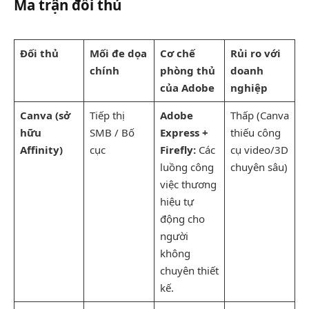
Ma trận đối thủ
Đối thủ
Mối đe dọa
Cơ chế
Rủi ro với
chính
phòng thủ
doanh
của Adobe
nghiệp
Canva (sở
Tiếp thị
Adobe
Thấp (Canva
hữu
SMB / Bố
Express +
thiếu công
Affinity)
cục
Firefly:
Các
cụ video/3D
luồng công
chuyên sâu)
việc thương
hiệu tự
động cho
người
không
chuyên thiết
kế.