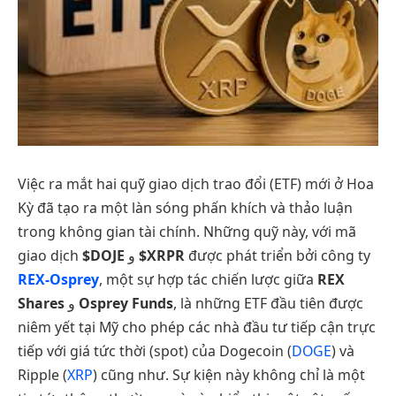
Việc ra mắt hai quỹ giao dịch trao đổi (ETF) mới ở Hoa
Kỳ đã tạo ra một làn sóng phấn khích và thảo luận
trong không gian tài chính. Những quỹ này, với mã
giao dịch
$DOJE
و
$XRPR
được phát triển bởi công ty
REX-Osprey
, một sự hợp tác chiến lược giữa
REX
Shares
و
Osprey Funds
, là những ETF đầu tiên được
niêm yết tại Mỹ cho phép các nhà đầu tư tiếp cận trực
tiếp với giá tức thời (spot) của Dogecoin (
DOGE
) và
Ripple (
XRP
) cũng như. Sự kiện này không chỉ là một