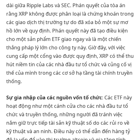
dài giữa Ripple Labs và SEC. Phán quyết của tòa án
rằng XRP không được phân loại là chứng khoán trong
các giao dịch thị trường tự do đã xóa bỏ một sự mơ
hồ lớn về quy định. Phán quyết này đã tạo điều kiện
cho một sản phẩm ETF giao ngay và là một chiến
thắng pháp lý lớn cho công ty này. Giờ đây, với việc
cung cấp một cổng vào được quy định, XRP có thể thu
hút niềm tin của các nhà đầu tư tổ chức và củng cố vị
thế của mình trong các cơ sở hạ tầng tài chính truyền
thống.
Sự gia nhập của các nguồn vốn tổ chức
: Các ETF này
hoạt động như một cánh cửa cho các nhà đầu tư tổ
chức và truyền thống, những người đã tránh việc
nắm giữ trực tiếp tài sản kỹ thuật số do các rủi ro về
kỹ thuật và an ninh. Điều này có thể dẫn đến hàng tỷ
đô la vốn đổ vào thị trường altcoin và gia tăng tính