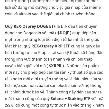
tin tức thông thường; mà còn biểu thị một cột mốc
lịch sử đang mở đường cho việc gia nhập của meme
coin và altcoin vào thế giới tài chính truyền thống.
Quỹ REX-Osprey DOGE ETF
là ETF đầu tiên chuyên
dụng cho Dogecoin với mã (
$DOJE )
giúp tiếp cận
một trong những loại tiền điện tử lớn nhất thế giới.
Mặt khác, quỹ
REX-Osprey XRP ETF
cũng là quỹ đầu
tiên tương tự cho Ripple, tài sản kỹ thuật số hàng đầu
trong lĩnh vực thanh toán nhanh và chi phí thấp
xuyên biên giới với mã (
$XRPR )
. Những sản phẩm
mới này cho phép tiếp cận tài sản kỹ thuật số qua các
tài khoản môi giới truyền thống và là dấu hiệu của sự
tích hợp sâu hơn của tài sản blockchain với hệ thống
tài chính được bảo vệ. Thành công này đến sau sự ra
mắt thành công của quỹ
Solana + Staking ETF
với mã
(
SSK
) do cùng một công ty thực hiện vào tháng 7 năm