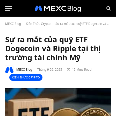
MEXC Blog
Kiến Thức Crypto
Sự ra mắt của quỹ ETF Dogecoin và Ripple tại thị trường tài chính Mỹ
-
-
Sự ra mắt của quỹ ETF
Dogecoin và Ripple tại thị
trường tài chính Mỹ
MEXC Blog
Tháng 9 26, 2025
15 Mins Read
KIẾN THỨC CRYPTO