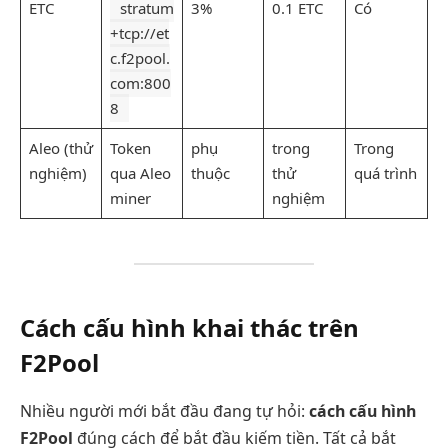
ETC
stratum
3%
0.1 ETC
Có
+tcp://et
c.f2pool.
com:800
8
Aleo (thử
Token
phụ
trong
Trong
nghiệm)
qua Aleo
thuộc
thử
quá trình
miner
nghiệm
Cách cấu hình khai thác trên
F2Pool
Nhiều người mới bắt đầu đang tự hỏi:
cách cấu hình
F2Pool
đúng cách để bắt đầu kiếm tiền. Tất cả bắt