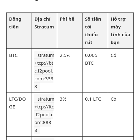
Đồng
Địa chỉ
Phí bể
Số tiền
Hỗ trợ
tiền
Stratum
tối
máy
thiểu
tính của
rút
bạn
BTC
stratum
2.5%
0.005
Có
+tcp://bt
BTC
c.f2pool.
com:333
3
LTC/DO
stratum
3%
0.1 LTC
Có
GE
+tcp://ltc
.f2pool.c
om:888
8