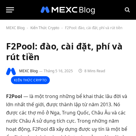
MEXC Blog
Kiến Thức Crypto
F2Pool: đào, cài đặt, phí và rút tiền
-
-
F2Pool: đào, cài đặt, phí và
rút tiền
MEXC Blog
Tháng 5 16, 2025
8 Mins Read
KIẾN THỨC CRYPTO
F2Pool
— là một trong những bể khai thác lâu đời và
lớn nhất thế giới, được thành lập từ năm 2013. Nó
được các thợ mỏ ở Nga, Trung Quốc, Châu Âu và các
nước Châu Á sử dụng tích cực. Trong những năm
hoạt động, F2Pool đã xây dựng được uy tín là một bể