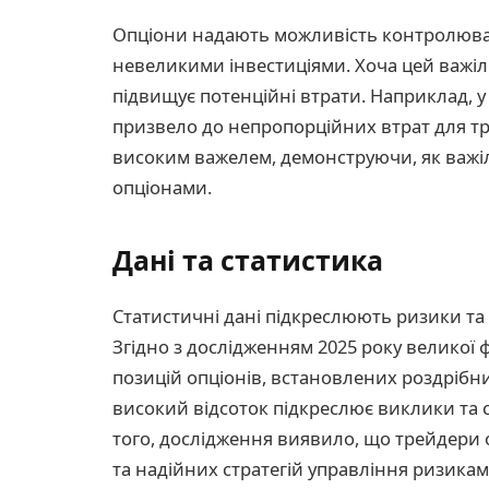
Опціони надають можливість контролюват
невеликими інвестиціями. Хоча цей важіл
підвищує потенційні втрати. Наприклад, 
призвело до непропорційних втрат для тр
високим важелем, демонструючи, як важіль
опціонами.
Дані та статистика
Статистичні дані підкреслюють ризики та 
Згідно з дослідженням 2025 року великої 
позицій опціонів, встановлених роздрібн
високий відсоток підкреслює виклики та с
того, дослідження виявило, що трейдери 
та надійних стратегій управління ризикам