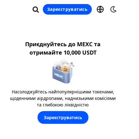
Зареєструватись
Приєднуйтесь до MEXC та
отримайте 10,000 USDT
Насолоджуйтесь найпопулярнішими токенами,
щоденними аірдропами, наднизькими комісіями
та глибокою ліквідністю
Зареєструватись