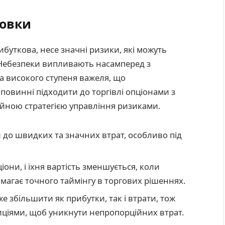
новки
ибуткова, несе значні ризики, які можуть
 Небезпеки випливають насамперед з
а високого ступеня важеля, що
повинні підходити до торгівлі опціонами з
ійною стратегією управління ризиками.
 до швидких та значних втрат, особливо під
іони, і їхня вартість зменшується, коли
магає точного таймінгу в торгових рішеннях.
е збільшити як прибутки, так і втрати, тож
ціями, щоб уникнути непропорційних втрат.