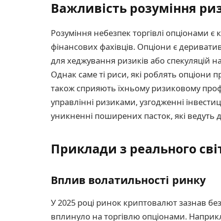
Важливість розуміння риз
Розуміння небезпек торгівлі опціонами є 
фінансових фахівців. Опціони є дериват
для хеджування ризиків або спекуляцій н
Однак саме ті риси, які роблять опціони 
також сприяють їхньому ризиковому проф
управлінні ризиками, узгодженні інвестиц
уникненні поширених пасток, які ведуть д
Приклади з реального світ
Вплив волатильності ринку
У 2025 році ринок криптовалют зазнав бе
вплинуло на торгівлю опціонами. Наприкл