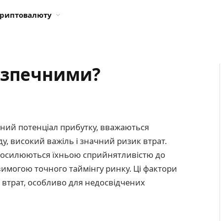
криптовалюту
езпечними?
чний потенціал прибутку, вважаються
, високий важіль і значний ризик втрат.
 посилюються їхньою сприйнятливістю до
вимогою точного таймінгу ринку. Ці фактори
 втрат, особливо для недосвідчених