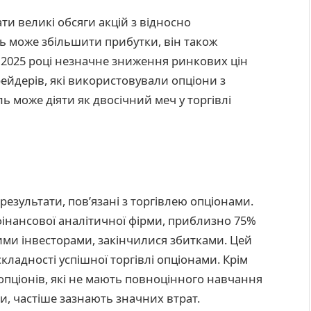
и великі обсяги акцій з відносно
ь може збільшити прибутки, він також
у 2025 році незначне зниження ринкових цін
ейдерів, які використовували опціони з
 може діяти як двосічний меч у торгівлі
результати, пов’язані з торгівлею опціонами.
фінансової аналітичної фірми, приблизно 75%
ими інвесторами, закінчилися збитками. Цей
кладності успішної торгівлі опціонами. Крім
опціонів, які не мають повноцінного навчання
и, частіше зазнають значних втрат.