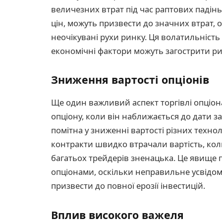
величезних втрат під час раптових падінь
цін, можуть призвести до значних втрат, 
неочікувані рухи ринку. Ця волатильність
економічні фактори можуть загострити риз
Зниження вартості опціонів
Ще один важливий аспект торгівлі опціона
опціону, коли він наближається до дати з
помітна у зниженні вартості різних технол
контракти швидко втрачали вартість, кол
багатьох трейдерів зненацька. Це явище п
опціонами, оскільки неправильне усвідо
призвести до повної ерозії інвестицій.
Вплив високого важеля