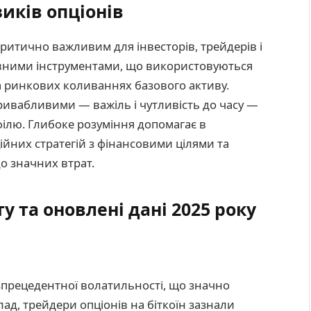
иків опціонів
критично важливим для інвесторів, трейдерів і
ивними інструментами, що використовуються
а ринкових коливаннях базового активу.
привабливими — важіль і чутливість до часу —
ілю. Глибоке розуміння допомагає в
ійних стратегій з фінансовими цілями та
о значних втрат.
у та оновлені дані 2025 року
зпрецедентної волатильності, що значно
ад, трейдери опціонів на біткоїн зазнали