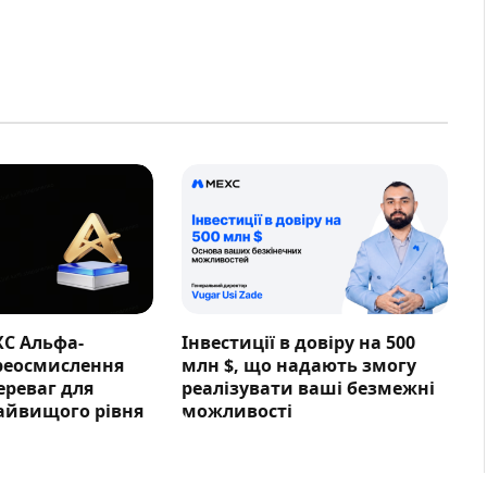
XC Альфа-
Інвестиції в довіру на 500
ереосмислення
млн $, що надають змогу
ереваг для
реалізувати ваші безмежні
айвищого рівня
можливості