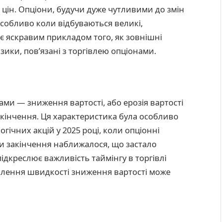
 цін. Опціони, будучи дуже чутливими до змін
особливо коли відбуваються великі,
 є яскравим прикладом того, як зовнішні
ики, пов’язані з торгівлею опціонами.
ми — зниження вартості, або ерозія вартості
акінчення. Ця характеристика була особливо
огічних акцій у 2025 році, коли опціонні
и закінчення наближалося, що застало
ідкреслює важливість таймінгу в торгівлі
млення швидкості зниження вартості може