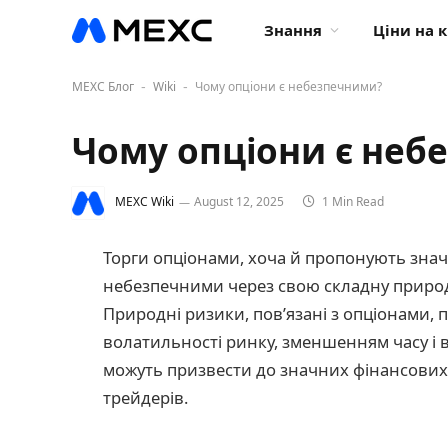
Знання
Ціни на 
MEXC Блог
Wiki
Чому опціони є небезпечними?
-
-
Чому опціони є неб
MEXC Wiki
August 12, 2025
1 Min Read
Торги опціонами, хоча й пропонують зна
небезпечними через свою складну природу
Природні ризики, пов’язані з опціонами,
волатильності ринку, зменшенням часу і 
можуть призвести до значних фінансових
трейдерів.