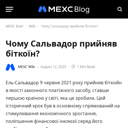
MEXC Блог
Wiki
Чому Сальвадор прийняв біткоїн?
-
-
Чому Сальвадор прийняв
біткоїн?
MEXC Wiki
August 12, 2025
1 Min Read
Ель-Сальвадор 9 червня 2021 року прийняв біткойн
в якості законного платіжного засобу, ставши
першою країною у світі, яка це зробила. Цей
історичний крок був в основному спрямований на
стимулювання економічного зростання,
поліпшення фінансової інклюзії серед його