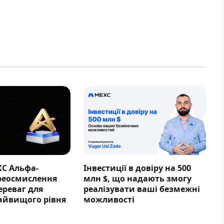
XC Альфа-
Інвестиції в довіру на 500
ереосмислення
млн $, що надають змогу
ереваг для
реалізувати ваші безмежні
айвищого рівня
можливості