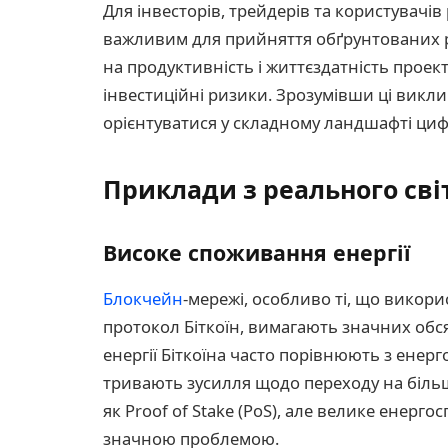
Для інвесторів, трейдерів та користувачі
важливим для прийняття обґрунтованих р
на продуктивність і життєздатність проек
інвестиційні ризики. Зрозумівши ці викл
орієнтуватися у складному ландшафті циф
Приклади з реального світ
Високе споживання енергії
Блокчейн
-мережі, особливо ті, що викори
протокол Біткоїн, вимагають значних обся
енергії Біткоїна часто порівнюють з енер
тривають зусилля щодо переходу на більш
як Proof of Stake (PoS), але велике енер
значною проблемою.