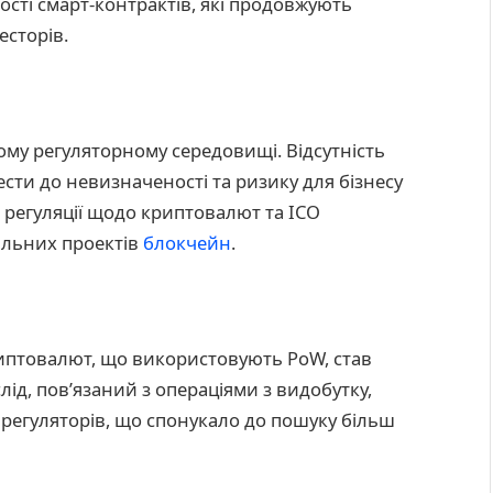
сті смарт-контрактів, які продовжують
есторів.
ому регуляторному середовищі. Відсутність
вести до невизначеності та ризику для бізнесу
і регуляції щодо криптовалют та ICO
льних проектів
блокчейн
.
иптовалют, що використовують PoW, став
ід, пов’язаний з операціями з видобутку,
 регуляторів, що спонукало до пошуку більш