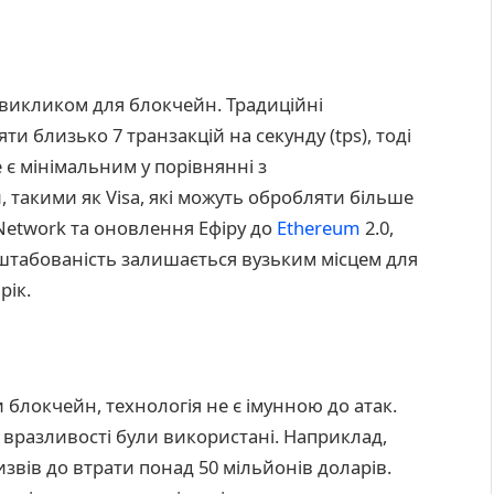
викликом для блокчейн. Традиційні
ти близько 7 транзакцій на секунду (tps), тоді
 є мінімальним у порівнянні з
такими як Visa, які можуть обробляти більше
g Network та оновлення Ефіру до
Ethereum
2.0,
штабованість залишається вузьким місцем для
рік.
блокчейн, технологія не є імунною до атак.
 вразливості були використані. Наприклад,
извів до втрати понад 50 мільйонів доларів.