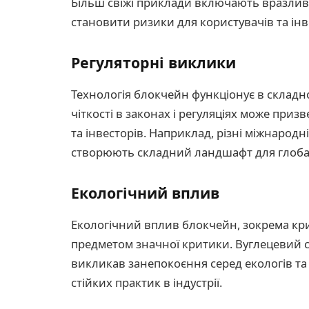
Більш свіжі приклади включають вразливо
становити ризики для користувачів та інв
Регуляторні виклики
Технологія блокчейн функціонує в складн
чіткості в законах і регуляціях може приз
та інвесторів. Наприклад, різні міжнародн
створюють складний ландшафт для глоба
Екологічний вплив
Екологічний вплив блокчейн, зокрема кр
предметом значної критики. Вуглецевий сл
викликав занепокоєння серед екологів та
стійких практик в індустрії.