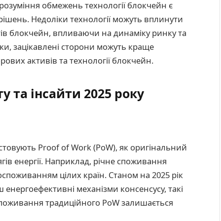
в розуміння обмежень технології блокчейн є
ішень. Недоліки технології можуть вплинути
тів блокчейн, впливаючи на динаміку ринку та
ики, зацікавлені сторони можуть краще
рових активів та технології блокчейн.
у та інсайти 2025 року
стовують Proof of Work (PoW), як оригінальний
гів енергії. Наприклад, річне споживання
госпоживанням цілих країн. Станом на 2025 рік
 енергоефективні механізми консенсусу, такі
госпоживання традиційного PoW залишається