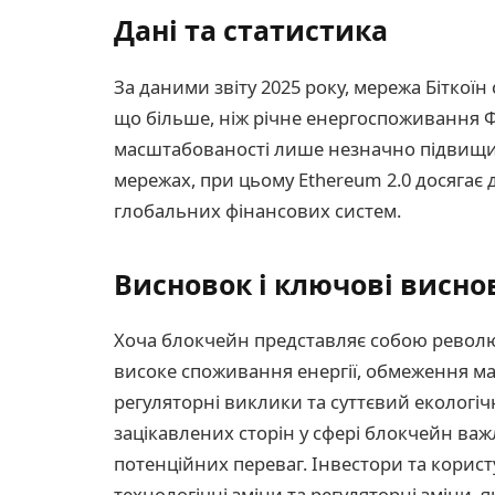
Дані та статистика
За даними звіту 2025 року, мережа Біткоїн
що більше, ніж річне енергоспоживання Ф
масштабованості лише незначно підвищи
мережах, при цьому Ethereum 2.0 досягає д
глобальних фінансових систем.
Висновок і ключові висно
Хоча блокчейн представляє собою револю
високе споживання енергії, обмеження мас
регуляторні виклики та суттєвий екологіч
зацікавлених сторін у сфері блокчейн ва
потенційних переваг. Інвестори та корис
технологічні зміни та регуляторні зміни,