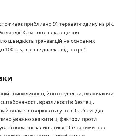
 споживає приблизно 91 терават-годину на рік,
інляндії. Крім того, покращення
ло швидкість транзакцій на основних
о 100 tps, все ще далеко від потреб
вки
ційні можливості, його недоліки, включаючи
штабованості, вразливості в безпеці,
ний вплив, створюють суттєві бар’єри. Для
жливо уважно зважити ці фактори проти
тувачі повинні залишатися обізнаними про
 які можуть зменшити ці проблеми в