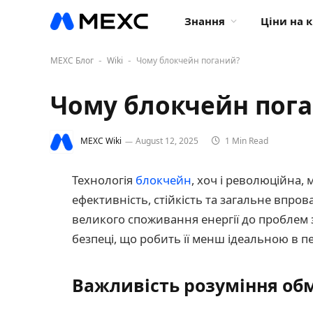
Знання
Ціни на 
MEXC Блог
Wiki
Чому блокчейн поганий?
-
-
Чому блокчейн пог
MEXC Wiki
August 12, 2025
1 Min Read
Технологія
блокчейн
, хоч і революційна, 
ефективність, стійкість та загальне впро
великого споживання енергії до проблем 
безпеці, що робить її менш ідеальною в п
Важливість розуміння об