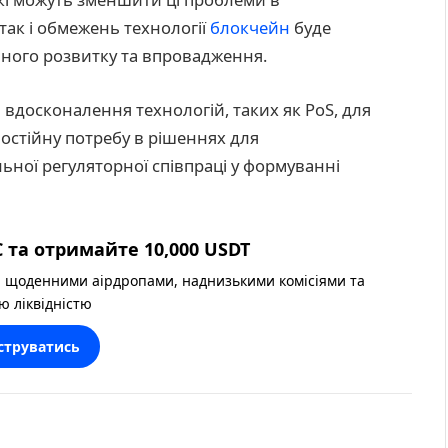
так і обмежень технології
блокчейн
буде
ьного розвитку та впровадження.
досконалення технологій, таких як PoS, для
остійну потребу в рішеннях для
ьної регуляторної співпраці у формуванні
 та отримайте 10,000 USDT
 щоденними аірдропами, наднизькими комісіями та
ю ліквідністю
струватись