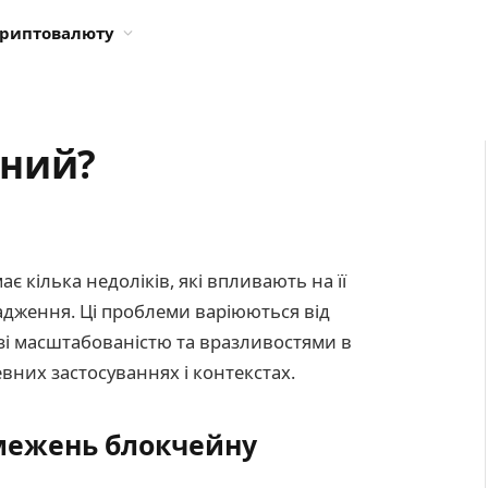
криптовалюту
аний?
має кілька недоліків, які впливають на її
вадження. Ці проблеми варіюються від
зі масштабованістю та вразливостями в
евних застосуваннях і контекстах.
межень блокчейну