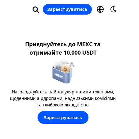
Зареєструватись
Приєднуйтесь до MEXC та
отримайте 10,000 USDT
Насолоджуйтесь найпопулярнішими токенами,
щоденними аірдропами, наднизькими комісіями
та глибокою ліквідністю
Зареєструватись