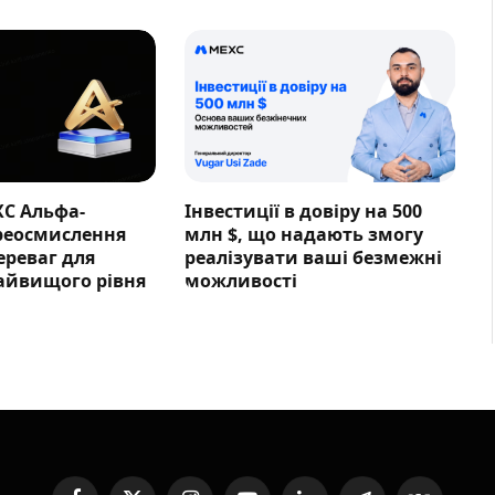
XC Альфа-
Інвестиції в довіру на 500
ереосмислення
млн $, що надають змогу
ереваг для
реалізувати ваші безмежні
айвищого рівня
можливості