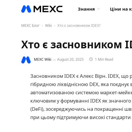
Знання
Ціни на 
MEXC Блог
Wiki
Хто є засновником IDEX?
-
-
Хто є засновником I
MEXC Wiki
August 20, 2025
1 Min Read
Засновником IDEX є Алекс Вірн. IDEX, що 
гібридною ліквіднісною DEX, яка поєднує 
автоматизованою системою маркет-мейкер
ключовим у формуванні IDEX як значного 
(DeFi), зосереджуючись на покращенні шви
при цьому підтримуючи високі стандарти б