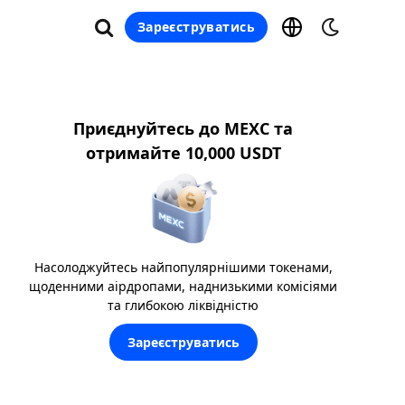
Зареєструватись
Приєднуйтесь до MEXC та
отримайте 10,000 USDT
Насолоджуйтесь найпопулярнішими токенами,
щоденними аірдропами, наднизькими комісіями
та глибокою ліквідністю
Зареєструватись