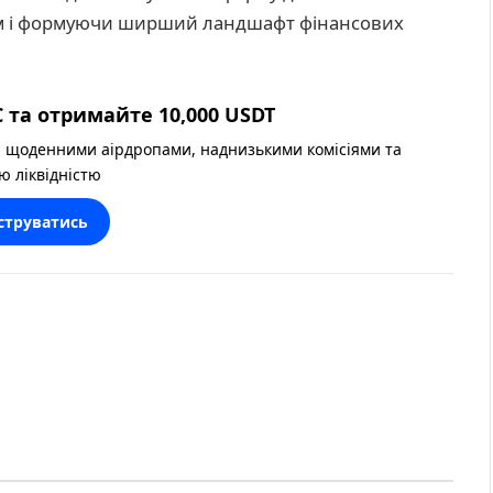
ам і формуючи ширший ландшафт фінансових
 та отримайте 10,000 USDT
 щоденними аірдропами, наднизькими комісіями та
ю ліквідністю
струватись