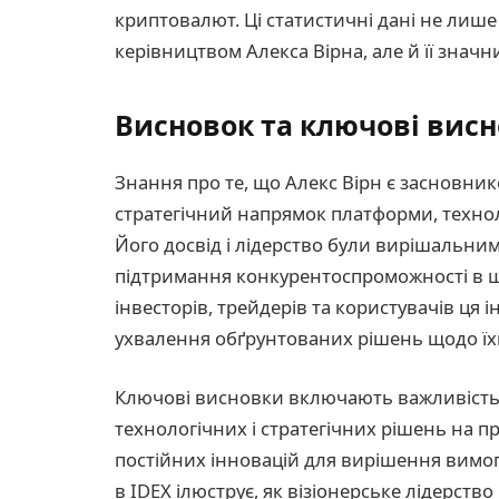
криптовалют. Ці статистичні дані не лиш
керівництвом Алекса Вірна, але й її зна
Висновок та ключові вис
Знання про те, що Алекс Вірн є засновник
стратегічний напрямок платформи, техноло
Його досвід і лідерство були вирішальними
підтримання конкурентоспроможності в ш
інвесторів, трейдерів та користувачів ця
ухвалення обґрунтованих рішень щодо їхн
Ключові висновки включають важливість л
технологічних і стратегічних рішень на п
постійних інновацій для вирішення вимог
в IDEX ілюструє, як візіонерське лідерст