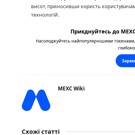
висот, приносивши користь користувач
технологій.
Приєднуйтесь до MEXC
Насолоджуйтесь найпопулярнішими токенами,
глибоко
Зареє
MEXC Wiki
Схожі статті