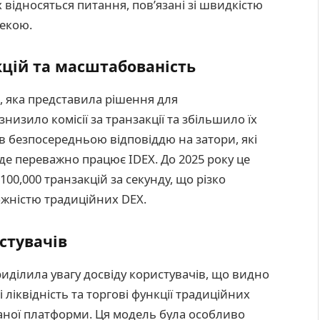
 відносяться питання, пов’язані зі швидкістю
пекою.
цій та масштабованість
0, яка представила рішення для
низило комісії за транзакції та збільшило їх
в безпосередньою відповіддю на затори, які
 де переважно працює IDEX. До 2025 року це
0,000 транзакцій за секунду, що різко
жністю традиційних DEX.
стувачів
риділила увагу досвіду користувачів, що видно
бі ліквідність та торгові функції традиційних
аної платформи. Ця модель була особливо