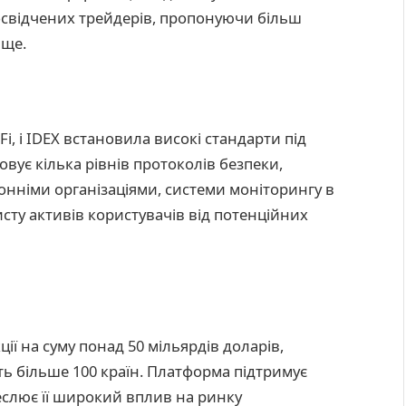
досвідчених трейдерів, пропонуючи більш
ище.
i, і IDEX встановила високі стандарти під
вує кілька рівнів протоколів безпеки,
нніми організаціями, системи моніторингу в
исту активів користувачів від потенційних
ції на суму понад 50 мільярдів доларів,
ь більше 100 країн. Платформа підтримує
еслює її широкий вплив на ринку