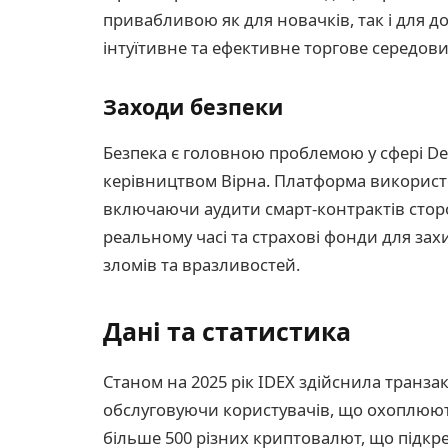
привабливою як для новачків, так і для 
інтуїтивне та ефективне торгове середов
Заходи безпеки
Безпека є головною проблемою у сфері DeF
керівництвом Вірна. Платформа використо
включаючи аудити смарт-контрактів сторо
реальному часі та страхові фонди для зах
зломів та вразливостей.
Дані та статистика
Станом на 2025 рік IDEX здійснила транзак
обслуговуючи користувачів, що охоплюют
більше 500 різних криптовалют, що підкр