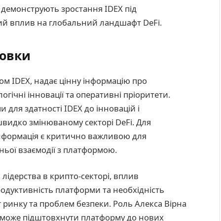
е демонструють зростання IDEX під
чний вплив на глобальний ландшафт DeFi.
новки
ом IDEX, надає цінну інформацію про
гічні інновації та оперативні пріоритети.
 для здатності IDEX до інновацій і
видко змінюваному секторі DeFi. Для
 інформація є критично важливою для
ьої взаємодії з платформою.
ідерства в крипто-секторі, вплив
родуктивність платформи та необхідність
 ринку та проблем безпеки. Роль Алекса Вірна
во може підштовхнути платформу до нових