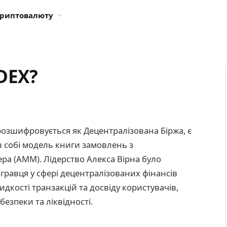
криптовалюту
DEX?
розшифровується як Децентралізована Біржа, є
в собі модель книги замовлень з
а (AMM). Лідерство Алекса Вірна було
гравця у сфері децентралізованих фінансів
дкості транзакцій та досвіду користувачів,
езпеки та ліквідності.