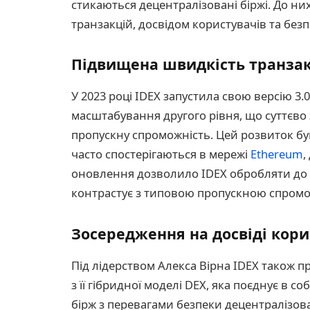
стикаються децентралізовані біржі. До них
транзакцій, досвідом користувачів та без
Підвищена швидкість транзак
У 2023 році IDEX запустила свою версію 3.
масштабування другого рівня, що суттєво з
пропускну спроможність. Цей розвиток бу
часто спостерігаються в мережі
Ethereum
,
оновлення дозволило IDEX обробляти до 10
контрастує з типовою пропускною спромо
Зосередження на досвіді кори
Під лідерством Алекса Вірна IDEX також п
з її гібридної моделі DEX, яка поєднує в со
бірж з перевагами безпеки децентралізов