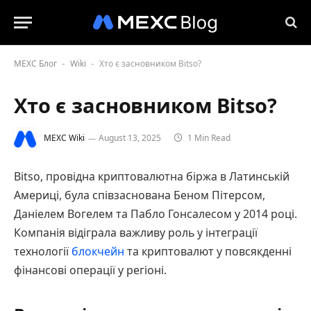
MEXC Блог
Wiki
Хто є засновником Bitso?
-
-
Хто є засновником Bitso?
MEXC Wiki
August 13, 2025
1 Min Read
Bitso, провідна криптовалютна біржа в Латинській
Америці, була співзаснована Беном Пітерсом,
Даніелем Вогелем та Пабло Гонсалесом у 2014 році.
Компанія відіграла важливу роль у інтеграції
технології
блокчейн
та криптовалют у повсякденні
фінансові операції у регіоні.