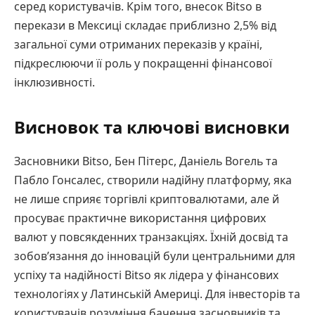
серед користувачів. Крім того, внесок Bitso в
перекази в Мексиці складає приблизно 2,5% від
загальної суми отриманих переказів у країні,
підкреслюючи її роль у покращенні фінансової
інклюзивності.
Висновок та ключові висновки
Засновники Bitso, Бен Пітерс, Даніель Вогель та
Пабло Гонсалес, створили надійну платформу, яка
не лише сприяє торгівлі криптовалютами, але й
просуває практичне використання цифрових
валют у повсякденних транзакціях. Їхній досвід та
зобов’язання до інновацій були центральними для
успіху та надійності Bitso як лідера у фінансових
технологіях у Латинській Америці. Для інвесторів та
користувачів розуміння бачення засновників та