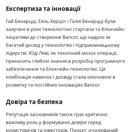
Експертиза та інновації
Гай Бенарцці, Еяль Херцог і Ґалія Бенарцці були
залучені в різні технологічні стартапи та блокчейн-
ініціативи до створення Bancor, що надало їм
багатий досвід у технологіях і підприємницькому
лідерстві. Юді Леві, як технічний мозок операції,
приносить глибокі знання в розробці програмного
забезпечення та блокчейн-технологіях. Ця
комбінація навичок і досвіду стала ключовою в
розвитку та постійних інноваціях Bancor.
Довіра та безпека
Репутація засновників також грає критично
важливу роль у формуванні довіри серед
користувачів та інвесторів. Проєкт, очолюваний