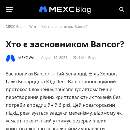
MEXC Блог
Wiki
Хто є засновником Bancor?
-
-
Хто є засновником Bancor?
MEXC Wiki
August 15, 2025
1 Min Read
Засновники Bancor — Гай Бенарцці, Еяль Херцог,
Ґалія Бенарцці та Юді Леві. Bancor, інноваційний
протокол блокчейну, забезпечує автоматичне
перетворення різних криптовалютних токенів без
потреби в традиційній біржі. Цей новаторський
підхід реалізується завдяки механізму, відомому як
«смарт-токен», який утримує резерви інших
криптовалют, що дозволяє йому управляти