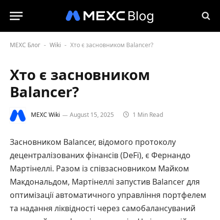
MEXC Блог
Wiki
Хто є засновником Balancer?
-
-
Хто є засновником
Balancer?
MEXC Wiki
August 15, 2025
1 Min Read
Засновником Balancer, відомого протоколу
децентралізованих фінансів (DeFi), є Фернандо
Мартінеллі. Разом із співзасновником Майком
Макдональдом, Мартінеллі запустив Balancer для
оптимізації автоматичного управління портфелем
та надання ліквідності через самобалансуваний