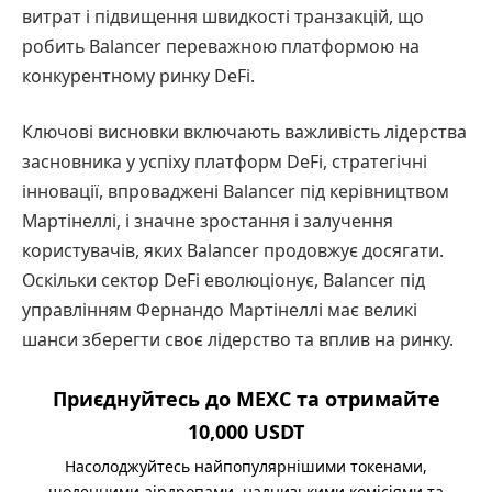
витрат і підвищення швидкості транзакцій, що
робить Balancer переважною платформою на
конкурентному ринку DeFi.
Ключові висновки включають важливість лідерства
засновника у успіху платформ DeFi, стратегічні
інновації, впроваджені Balancer під керівництвом
Мартінеллі, і значне зростання і залучення
користувачів, яких Balancer продовжує досягати.
Оскільки сектор DeFi еволюціонує, Balancer під
управлінням Фернандо Мартінеллі має великі
шанси зберегти своє лідерство та вплив на ринку.
Приєднуйтесь до MEXC та отримайте
10,000 USDT
Насолоджуйтесь найпопулярнішими токенами,
щоденними аірдропами, наднизькими комісіями та