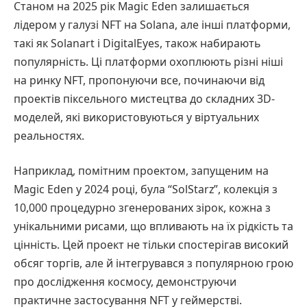
Станом на 2025 рік Magic Eden залишається
лідером у галузі NFT на Solana, але інші платформи,
такі як Solanart і DigitalEyes, також набирають
популярність. Ці платформи охоплюють різні ніші
на ринку NFT, пропонуючи все, починаючи від
проектів піксельного мистецтва до складних 3D-
моделей, які використовуються у віртуальних
реальностях.
Наприклад, помітним проектом, запущеним на
Magic Eden у 2024 році, була “SolStarz”, колекція з
10,000 процедурно згенерованих зірок, кожна з
унікальними рисами, що впливають на їх рідкість та
цінність. Цей проект не тільки спостерігав високий
обсяг торгів, але й інтегрувався з популярною грою
про дослідження космосу, демонструючи
практичне застосування NFT у геймерстві.