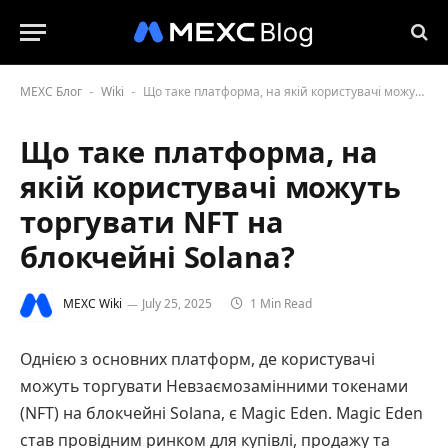
MEXC Блог
Wiki
Що таке платформа, на якій користувачі можуть торгувати NFT на блокчейні Solana?
-
-
Що таке платформа, на
якій користувачі можуть
торгувати NFT на
блокчейні Solana?
MEXC Wiki
July 25, 2025
1 Min Read
Однією з основних платформ, де користувачі
можуть торгувати Невзаємозамінними токенами
(NFT) на блокчейні Solana, є Magic Eden. Magic Eden
став провідним ринком для купівлі, продажу та