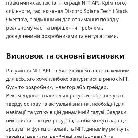
практичних аспектів інтеграції NFT API. Крім того,
спільноти, такі як канал Discord Solana Tech і Stack
Overflow, є відмінними для отримання порад у
реальному часі та вирішення проблем з
досвідченими розробниками та ентузіастами.
Висновок та основні висновки
Розуміння NFT API на блокчейні Solana є важливим
для всіх, хто хоче глибоко зануритися в ринок NFT,
будь то розробник, інвестор або трейдер.
Рекомендовані навчальні ресурси забезпечують
тверду основу та актуальні знання, необхідні для
навігації та успіху в цій динамічній галузі. Завдяки
використанню цих ресурсів, особи можуть краще
зрозуміти функціональність NFT, динаміку ринку та
технічні навички, необхідні для інновацій та