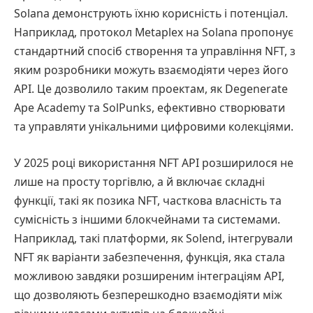
Solana демонструють їхню корисність і потенціал.
Наприклад, протокол Metaplex на Solana пропонує
стандартний спосіб створення та управління NFT, з
яким розробники можуть взаємодіяти через його
API. Це дозволило таким проектам, як Degenerate
Ape Academy та SolPunks, ефективно створювати
та управляти унікальними цифровими колекціями.
У 2025 році використання NFT API розширилося не
лише на просту торгівлю, а й включає складні
функції, такі як позика NFT, часткова власність та
сумісність з іншими блокчейнами та системами.
Наприклад, такі платформи, як Solend, інтегрували
NFT як варіанти забезпечення, функція, яка стала
можливою завдяки розширеним інтеграціям API,
що дозволяють безперешкодно взаємодіяти між