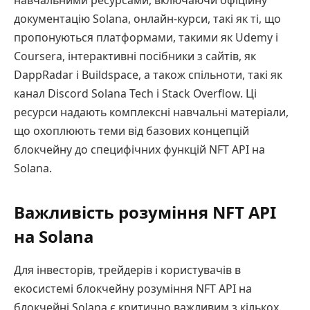
навчальними ресурсами, включаючи офіційну
документацію Solana, онлайн-курси, такі як ті, що
пропонуються платформами, такими як Udemy і
Coursera, інтерактивні посібники з сайтів, як
DappRadar і Buildspace, а також спільноти, такі як
канал Discord Solana Tech і Stack Overflow. Ці
ресурси надають комплексні навчальні матеріали,
що охоплюють теми від базових концепцій
блокчейну до специфічних функцій NFT API на
Solana.
Важливість розуміння NFT API
на Solana
Для інвесторів, трейдерів і користувачів в
екосистемі блокчейну розуміння NFT API на
блокчейні Solana є критично важливим з кількох