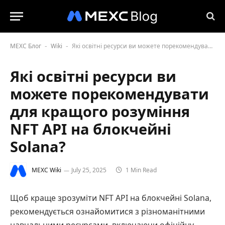
MEXC Блог
Wiki
Які освітні ресурси ви можете порекомендувати для кращого розуміння NFT API на блокчейні Solana?
-
-
Які освітні ресурси ви
можете порекомендувати
для кращого розуміння
NFT API на блокчейні
Solana?
MEXC Wiki
July 25, 2025
1 Min Read
Щоб краще зрозуміти NFT API на блокчейні Solana,
рекомендується ознайомитися з різноманітними