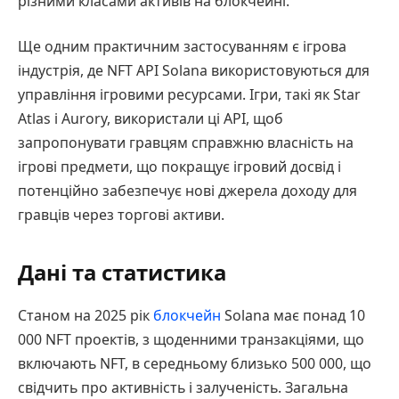
різними класами активів на блокчейні.
Ще одним практичним застосуванням є ігрова
індустрія, де NFT API Solana використовуються для
управління ігровими ресурсами. Ігри, такі як Star
Atlas і Aurory, використали ці API, щоб
запропонувати гравцям справжню власність на
ігрові предмети, що покращує ігровий досвід і
потенційно забезпечує нові джерела доходу для
гравців через торгові активи.
Дані та статистика
Станом на 2025 рік
блокчейн
Solana має понад 10
000 NFT проектів, з щоденними транзакціями, що
включають NFT, в середньому близько 500 000, що
свідчить про активність і залученість. Загальна