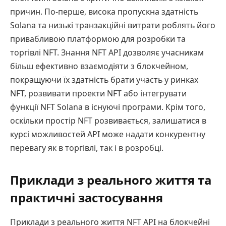
причин. По-перше, висока пропускна здатність
Solana та низькі транзакційні витрати роблять його
привабливою платформою для розробки та
торгівлі NFT. Знання NFT API дозволяє учасникам
більш ефективно взаємодіяти з блокчейном,
покращуючи їх здатність брати участь у ринках
NFT, розвивати проекти NFT або інтегрувати
функції NFT Solana в існуючі програми. Крім того,
оскільки простір NFT розвивається, залишатися в
курсі можливостей API може надати конкурентну
перевагу як в торгівлі, так і в розробці.
Приклади з реального життя та
практичні застосування
Приклади з реального життя NFT API на блокчейні