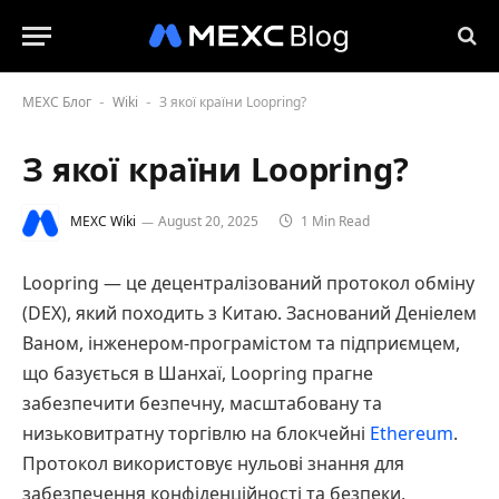
MEXC Блог
Wiki
З якої країни Loopring?
-
-
З якої країни Loopring?
MEXC Wiki
August 20, 2025
1 Min Read
Loopring — це децентралізований протокол обміну
(DEX), який походить з Китаю. Заснований Деніелем
Ваном, інженером-програмістом та підприємцем,
що базується в Шанхаї, Loopring прагне
забезпечити безпечну, масштабовану та
низьковитратну торгівлю на блокчейні
Ethereum
.
Протокол використовує нульові знання для
забезпечення конфіденційності та безпеки,