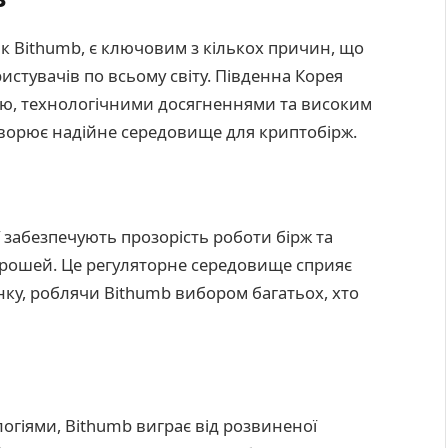
як Bithumb, є ключовим з кількох причин, що
истувачів по всьому світу. Південна Корея
ю, технологічними досягненнями та високим
ворює надійне середовище для криптобірж.
ї забезпечують прозорість роботи бірж та
грошей. Це регуляторне середовище сприяє
нку, роблячи Bithumb вибором багатьох, хто
огіями, Bithumb виграє від розвиненої