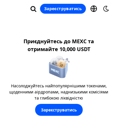
Зареєструватись
Приєднуйтесь до MEXC та
отримайте 10,000 USDT
Насолоджуйтесь найпопулярнішими токенами,
щоденними аірдропами, наднизькими комісіями
та глибокою ліквідністю
Зареєструватись