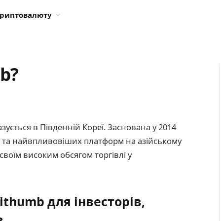
криптовалюту
mb?
ується в Південній Кореї. Заснована у 2014
их та найвпливовіших платформ на азійському
воїм високим обсягом торгівлі у
thumb для інвесторів,
в