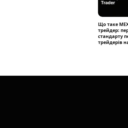
Що таке ME
трейдер: п
стандарту п
трейдерів н