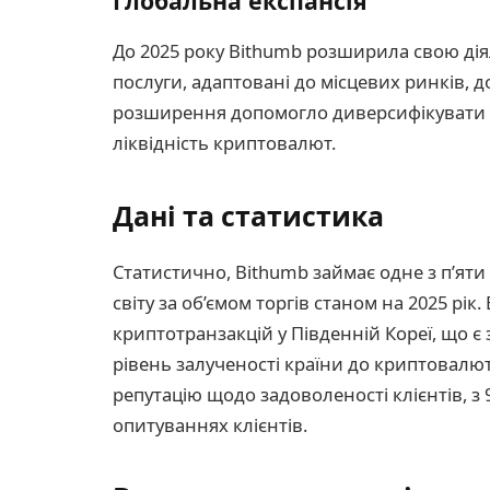
Глобальна експансія
До 2025 року Bithumb розширила свою дія
послуги, адаптовані до місцевих ринків,
розширення допомогло диверсифікувати її
ліквідність криптовалют.
Дані та статистика
Статистично, Bithumb займає одне з п’ят
світу за об’ємом торгів станом на 2025 рі
криптотранзакцій у Південній Кореї, що 
рівень залученості країни до криптовалют
репутацію щодо задоволеності клієнтів, з 
опитуваннях клієнтів.