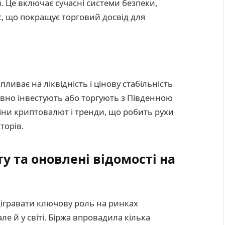
й. Це включає сучасні системи безпеки,
с, що покращує торговий досвід для
ливає на ліквідність і цінову стабільність
ивно інвестують або торгують з Південною
іни криптовалют і тренди, що робить рухи
торів.
у та оновлені відомості на
дігравати ключову роль на ринках
ле й у світі. Біржа впровадила кілька