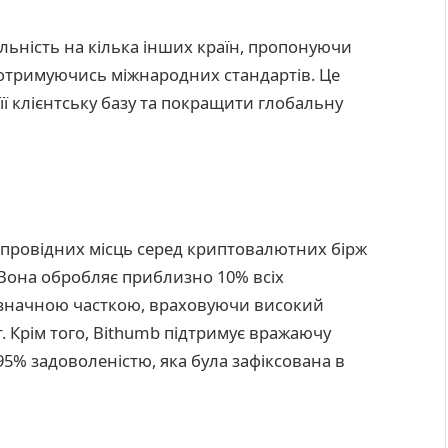
льність на кілька інших країн, пропонуючи
 дотримуючись міжнародних стандартів. Це
 клієнтську базу та покращити глобальну
и провідних місць серед криптовалютних бірж
к. Вона обробляє приблизно 10% всіх
є значною часткою, враховуючи високий
. Крім того, Bithumb підтримує вражаючу
95% задоволеністю, яка була зафіксована в