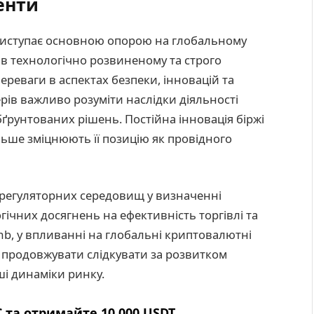
енти
 виступає основною опорою на глобальному
в технологічно розвиненому та строго
реваги в аспектах безпеки, інновацій та
ерів важливо розуміти наслідки діяльності
бґрунтованих рішень. Постійна інновація біржі
ьше зміцнюють її позицію як провідного
регуляторних середовищ у визначенні
гічних досягнень на ефективність торгівлі та
umb, у впливанні на глобальні криптовалютні
і продовжувати слідкувати за розвитком
і динаміки ринку.
 та отримайте 10,000 USDT