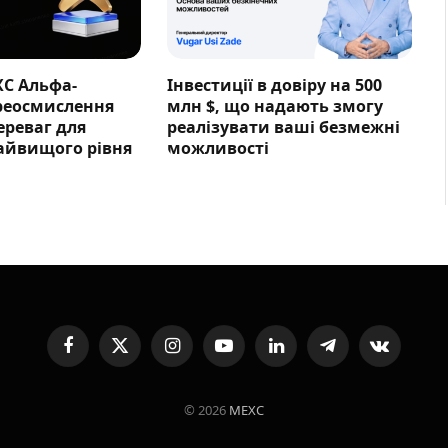
XC Альфа-
Інвестиції в довіру на 500
ереосмислення
млн $, що надають змогу
ереваг для
реалізувати ваші безмежні
айвищого рівня
можливості
Facebook
X
Instagram
YouTube
LinkedIn
Telegram
VKontakte
(Twitter)
© 2026
MEXC