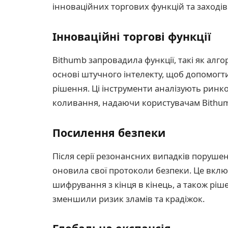
інноваційних торгових функцій та заходів
Інноваційні торгові функції
Bithumb запровадила функції, такі як алго
основі штучного інтелекту, щоб допомог
рішення. Ці інструменти аналізують ринко
коливання, надаючи користувачам Bithum
Посилення безпеки
Після серії резонансних випадків порушен
оновила свої протоколи безпеки. Це вклю
шифрування з кінця в кінець, а також ріш
зменшили ризик зламів та крадіжок.