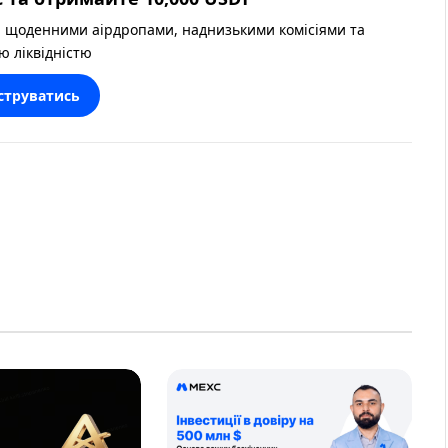
 щоденними аірдропами, наднизькими комісіями та
ю ліквідністю
струватись