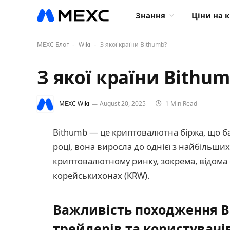
Знання
Ціни на 
MEXC Блог
Wiki
З якої країни Bithumb?
-
-
З якої країни Bithu
MEXC Wiki
August 20, 2025
1 Min Read
Bithumb — це криптовалютна біржа, що баз
році, вона виросла до однієї з найбільш
криптовалютному ринку, зокрема, відома с
корейськихонах (KRW).
Важливість походження Bi
трейдерів та користувачі