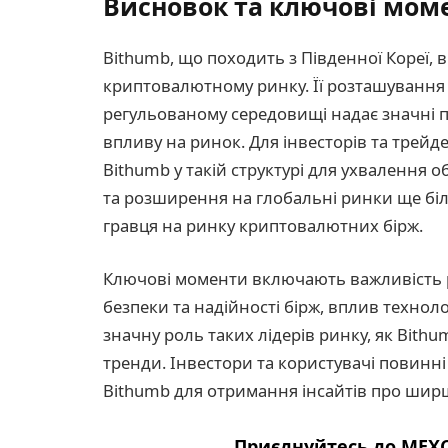
Висновок та ключові мом
Bithumb, що походить з Південної Кореї,
криптовалютному ринку. Її розташування 
регульованому середовищі надає значні пе
впливу на ринок. Для інвесторів та трейд
Bithumb у такій структурі для ухвалення о
та розширення на глобальні ринки ще біл
гравця на ринку криптовалютних бірж.
Ключові моменти включають важливість 
безпеки та надійності бірж, вплив техноло
значну роль таких лідерів ринку, як Bith
тренди. Інвестори та користувачі повинн
Bithumb для отримання інсайтів про ширш
Приєднуйтесь до MEXC