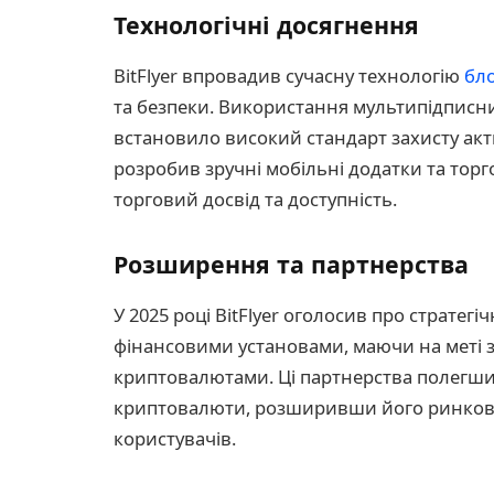
Технологічні досягнення
BitFlyer впровадив сучасну технологію
бл
та безпеки. Використання мультипідписн
встановило високий стандарт захисту актив
розробив зручні мобільні додатки та торг
торговий досвід та доступність.
Розширення та партнерства
У 2025 році BitFlyer оголосив про стратег
фінансовими установами, маючи на меті з
криптовалютами. Ці партнерства полегшил
криптовалюти, розширивши його ринкови
користувачів.