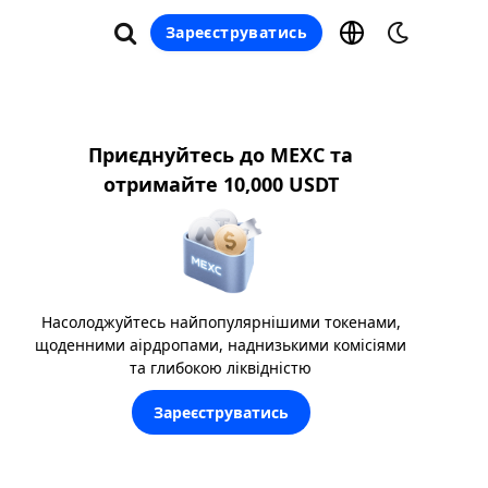
Зареєструватись
Приєднуйтесь до MEXC та
отримайте 10,000 USDT
Насолоджуйтесь найпопулярнішими токенами,
щоденними аірдропами, наднизькими комісіями
та глибокою ліквідністю
Зареєструватись