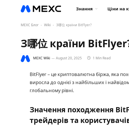
Знання
Ціни на 
MEXC Блог
Wiki
З哪位 країни BitFlyer?
-
-
З哪位 країни BitFlyer
MEXC Wiki
August 20, 2025
1 Min Read
BitFlyer – це криптовалютна біржа, яка пох
виросла до однієї з найбільших і найвідом
глобальному рівні.
Значення походження BitFl
трейдерів та користувачі