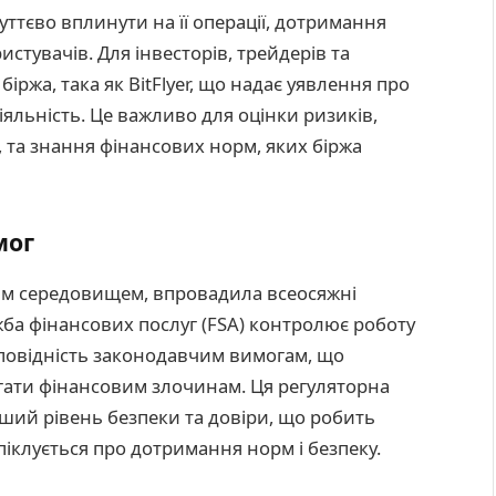
ттєво вплинути на її операції, дотримання
стувачів. Для інвесторів, трейдерів та
біржа, така як BitFlyer, що надає уявлення про
діяльність. Це важливо для оцінки ризиків,
у, та знання фінансових норм, яких біржа
мог
им середовищем, впровадила всеосяжні
ба фінансових послуг (FSA) контролює роботу
відповідність законодавчим вимогам, що
ігати фінансовим злочинам. Ця регуляторна
ший рівень безпеки та довіри, що робить
піклується про дотримання норм і безпеку.