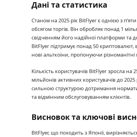
Дані та статистика
Станом на 2025 рік BitFlyer є однією з п’я
обсягом торгів. Він обробляє понад 1 міл
свідченням його надійної платформи та до
BitFlyer підтримує понад 50 криптовалют,
нові альткоїни, пропонуючи різноманітні м
Кількість користувачів BitFlyer зросла на
мільйонів активних користувачів до 2025 
сильною структурою дотримання нормати
та відмінним обслуговуванням клієнтів.
Висновок та ключові вис
BitFlyer, що походить з Японії, вирізняєт