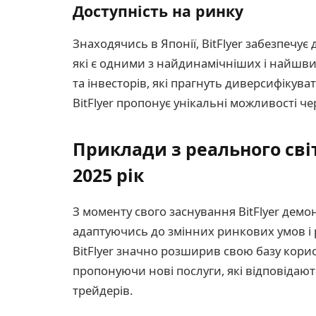
Доступність на ринку
Знаходячись в Японії, BitFlyer забезпечує
які є одними з найдинамічніших і найшвид
та інвесторів, які прагнуть диверсифікуват
BitFlyer пропонує унікальні можливості ч
Приклади з реального світ
2025 рік
З моменту свого заснування BitFlyer демон
адаптуючись до змінних ринкових умов і 
BitFlyer значно розширив свою базу корис
пропонуючи нові послуги, які відповідають
трейдерів.