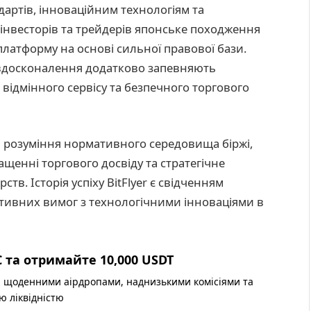
ртів, інноваційним технологіям та
інвесторів та трейдерів японське походження
 платформу на основі сильної правової бази.
і вдосконалення додатково запевняють
 відмінного сервісу та безпечного торгового
 розуміння нормативного середовища біржі,
щенні торгового досвіду та стратегічне
в. Історія успіху BitFlyer є свідченням
ивних вимог з технологічними інноваціями в
 та отримайте 10,000 USDT
 щоденними аірдропами, наднизькими комісіями та
ю ліквідністю