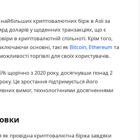
ти найбільших криптовалютних бірж в Азії за
ьярд доларів у щоденних транзакціях, що є
віри в криптовалютній спільноті. Крім того,
 включаючи основні, такі як
Bitcoin
,
Ethereum
та
ожливості торгівлі для своїх користувачів.
 25% щорічно з 2020 року, досягнувши понад 2
року. Це зростання підтримується його
вних вимог, технологічними досягненнями
новки
ься як провідна криптовалютна біржа завдяки