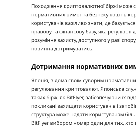
Походження криптовалютної біржі може су
нормативних вимог та безпеку коштів кори
користувачів важливо знати, де базується 
правову та фінансову базу, яка регулює її 
розуміння захисту, доступного у разі спор
повинна дотримуватись.
Дотримання нормативних ви
Японія, відома своїм суворим нормативн
регулювання криптовалют. Японська служ
таких бірж, як BitFlyer, забезпечуючи їх 
покликані захищати користувачів і запоб
структура може надати користувачам біль
BitFlyer вибором номер один для тих, хто 