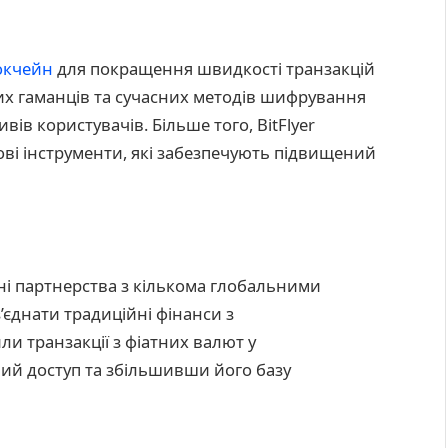
окчейн
для покращення швидкості транзакцій
их гаманців та сучасних методів шифрування
ів користувачів. Більше того, BitFlyer
ові інструменти, які забезпечують підвищений
ічні партнерства з кількома глобальними
’єднати традиційні фінанси з
и транзакції з фіатних валют у
й доступ та збільшивши його базу