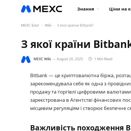
Знання
Ціни на 
MEXC Блог
Wiki
З якої країни Bitbank?
-
-
З якої країни Bitban
MEXC Wiki
August 20, 2025
1 Min Read
Bitbank — це криптовалютна біржа, розташ
зарекомендувала себе як одна з провідни
продажу та торгівлі цифровими валютами. B
зареєстрована в Агентстві фінансових посл
місцевим регуляціям і створює безпечне с
Важливість походження Bi