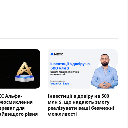
XC Альфа-
Інвестиції в довіру на 500
ереосмислення
млн $, що надають змогу
ереваг для
реалізувати ваші безмежні
айвищого рівня
можливості