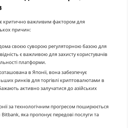
в
 є критично важливим фактором для
ількох причин:
ідома своєю суворою регуляторною базою для
відність є важливою для захисту користувачів
ільності платформи.
озташована в Японії, вона забезпечує
льших ринків для торгівлі криптовалютами в
і бажають активно залучатися до азійських
онії за технологічним прогресом поширюється
 Bitbank, яка пропонує передові послуги та