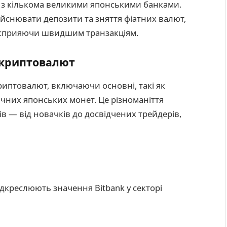
во з кількома великими японськими банками.
ійснювати депозити та зняття фіатних валют,
і сприяючи швидшим транзакціям.
 криптовалют
риптовалют, включаючи основні, такі як
фічних японських монет. Це різноманіття
 — від новачків до досвідчених трейдерів,
підкреслюють значення Bitbank у секторі