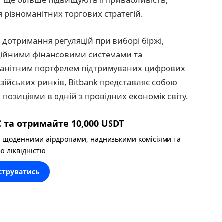
 різноманітних торгових стратегій.
дотримання регуляцій при виборі біржі,
диційними фінансовими системами та
номанітним портфелем підтримуваних цифрових
азійських ринків, Bitbank представляє собою
позиціями в одній з провідних економік світу.
 та отримайте 10,000 USDT
 щоденними аірдропами, наднизькими комісіями та
ю ліквідністю
струватись