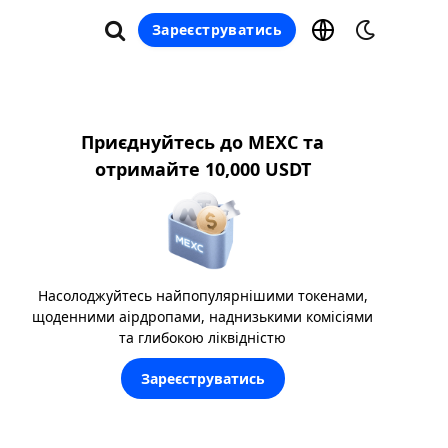
Зареєструватись
Приєднуйтесь до MEXC та
отримайте 10,000 USDT
Насолоджуйтесь найпопулярнішими токенами,
щоденними аірдропами, наднизькими комісіями
та глибокою ліквідністю
Зареєструватись