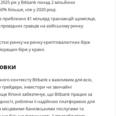
2025 рік у Bitbank понад 2 мільйони
0% більше, ніж у 2020 році.
є приблизно $1 мільярд транзакцій щомісяця,
провідних гравців на азійському ринку
астки ринку на ринку криптовалютних бірж
йкращих бірж у країні.
новки
ого контексту Bitbank є важливим для всіх,
о трейдери, інвестори чи звичайні
ще Японії забезпечує, що Bitbank працює за
дності, роблячи її надійною платформою для
 з місцевими банківськими послугами та
 ще більше підвищують її привабливість,