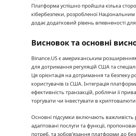
Платформа успішно пройшла кілька сторон
кібербезпеки, розробленої Національним і
додає додатковий рівень впевненості для 
Висновок та основні висн
Binance.US є американським розширенням
для дотримання регуляцій США та спеціал
Ця орієнтація на дотримання та безпеку 
користувачів із США. Інтеграція платфо
ефективність транзакцій, роблячи її прив
торгувати чи інвестувати в криптовалюти
Основні підсумки включають важливість 
адаптовані послуги та функції, пропонова
потреб, та зобовʼязання платформи до без