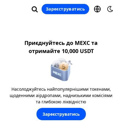
Зареєструватись
Приєднуйтесь до MEXC та
отримайте 10,000 USDT
Насолоджуйтесь найпопулярнішими токенами,
щоденними аірдропами, наднизькими комісіями
та глибокою ліквідністю
Зареєструватись