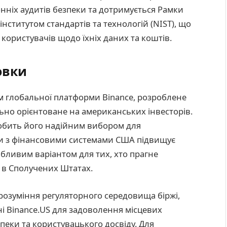
ніх аудитів безпеки та дотримується Рамки
нститутом стандартів та технологій (NIST), що
користувачів щодо їхніх даних та коштів.
овки
 глобальної платформи Binance, розроблене
ьно орієнтоване на американських інвесторів.
робить його надійним вибором для
рми з фінансовими системами США підвищує
абливим варіантом для тих, хто прагне
 в Сполучених Штатах.
розуміння регуляторного середовища біржі,
ні Binance.US для задоволення місцевих
пеки та користувацького досвіду. Для