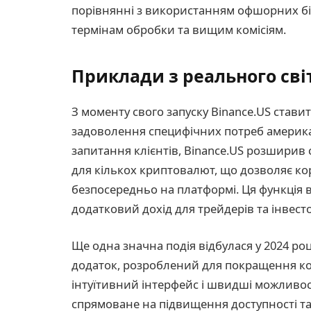
порівнянні з використанням офшорних бір
термінам обробки та вищим комісіям.
Приклади з реального сві
З моменту свого запуску Binance.US ставит
задоволення специфічних потреб американ
запитання клієнтів, Binance.US розширив 
для кількох криптовалют, що дозволяє к
безпосередньо на платформі. Ця функція 
додатковий дохід для трейдерів та інвесто
Ще одна значна подія відбулася у 2024 ро
додаток, розроблений для покращення ко
інтуїтивний інтерфейс і швидші можливос
спрямоване на підвищення доступності т