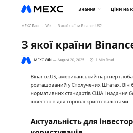
Знання
Ціни на 
MEXC Блог
Wiki
З якої країни Binance.US?
-
-
З якої країни Binanc
MEXC Wiki
August 20, 2025
1 Min Read
Binance.US, американський партнер глоба
розташований у Сполучених Штатах. Він 
нормативних стандартів США і надання 
інвесторів для торгівлі криптовалютами.
Актуальність для інвестор
користувачів