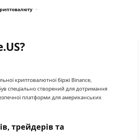
криптовалюту
e.US?
льної криптовалютної біржі Binance,
був спеціально створений для дотримання
безпечної платформи для американських
ів, трейдерів та