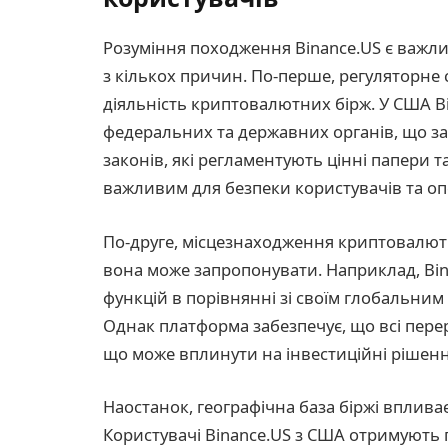
Розуміння походження Binance.US є важлив
з кількох причин. По-перше, регуляторне
діяльність криптовалютних бірж. У США B
федеральних та державних органів, що з
законів, які регламентують цінні папери т
важливим для безпеки користувачів та оп
По-друге, місцезнаходження криптовалютної
вона може запропонувати. Наприклад, Bin
функцій в порівнянні зі своїм глобальним 
Однак платформа забезпечує, що всі пере
що може вплинути на інвестиційні рішенн
Наостанок, географічна база біржі впливає
Користувачі Binance.US з США отримують 