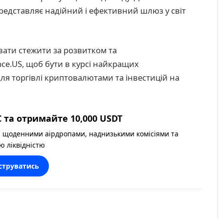
редставляє надійний і ефективний шлюз у світ
вати стежити за розвитком та
ce.US, щоб бути в курсі найкращих
ля торгівлі криптовалютами та інвестицій на
 та отримайте 10,000 USDT
 щоденними аірдропами, наднизькими комісіями та
ю ліквідністю
струватись