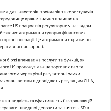
им для інвесторів, трейдерів та користувачів
 середовище країни значно впливає на
inance.US працює під регуляторним наглядом
абезпечує дотримання суворих фінансових
а торгові операції. Це дотримання є критично
еративної прозорості.
 біржі впливає на послуги та функції, які
ance.US пропонує менше торгових пар та
аналогом через різні регуляторні рамки.
раховані активи відповідають регуляціям США,
я.
 на швидкість та ефективність fiat-транзакцій.
переваги швидшої депозити та зняття USD в