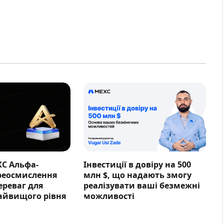
XC Альфа-
Інвестиції в довіру на 500
ереосмислення
млн $, що надають змогу
ереваг для
реалізувати ваші безмежні
айвищого рівня
можливості