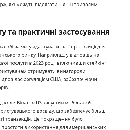
ж, які можуть підлягати більш тривалим
ту та практичні застосування
ь собі за мету адаптувати свої пропозиції для
ського ринку. Наприклад, у відповідь на
свої послуги в 2023 році, включивши стейкінг
ористувачам отримувати винагороди
відповідає регуляціям США, забезпечуючи
рів.
ці, коли Binance.US запустив мобільний
ристувацького досвіду, що забезпечує більш
ті транзакцій. Це покращення було
а простоти використання для американських