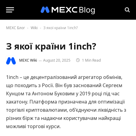
MEXC Блог
Wiki
З якої країни 1inch?
-
-
З якої країни 1inch?
MEXC Wiki
August 20, 2025
1 Min Read
1inch – це децентралізований агрегатор обмінів,
що походить з Росії. Він був заснований Сергеєм
Кунцом та Антоном Буковим у 2019 році під час
хакатону. Платформа призначена для оптимізації
торгівлі криптовалютами, об’єднуючи ліквідність з
різних бірж та надаючи користувачам найкращі
можливі торгові курси.