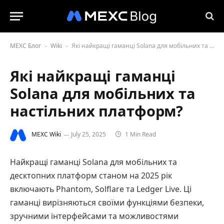
MEXC Блог
Wiki
Які найкращі гаманці Solana для мобільних та настільних платформ?
-
-
Які найкращі гаманці
Solana для мобільних та
настільних платформ?
MEXC Wiki
July 25, 2025
1 Min Read
Найкращі гаманці Solana для мобільних та
десктопних платформ станом на 2025 рік
включають Phantom, Solflare та Ledger Live. Ці
гаманці вирізняються своїми функціями безпеки,
зручними інтерфейсами та можливостями