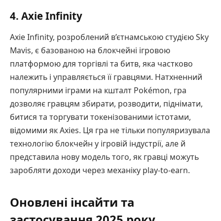
4. Axie Infinity
Axie Infinity, розроблений в’єтнамською студією Sky
Mavis, є базованою на блокчейні ігровою
платформою для торгівлі та битв, яка частково
належить і управляється її гравцями. Натхненний
популярними іграми на кшталт Pokémon, гра
дозволяє гравцям збирати, розводити, піднімати,
битися та торгувати токенізованими істотами,
відомими як Axies. Ця гра не тільки популяризувала
технологію блокчейн у ігровій індустрії, але й
представила нову модель того, як гравці можуть
заробляти доходи через механіку play-to-earn.
Оновлені інсайти та
застосування 2025 року