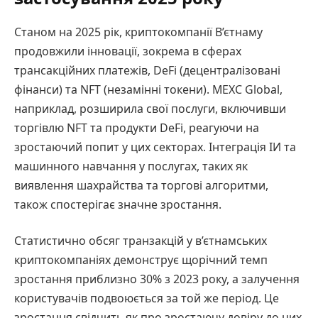
Станом на 2025 рік, криптокомпанії В’єтнаму
продовжили інновації, зокрема в сферах
трансакційних платежів, DeFi (децентралізовані
фінанси) та NFT (незамінні токени). MEXC Global,
наприклад, розширила свої послуги, включивши
торгівлю NFT та продукти DeFi, реагуючи на
зростаючий попит у цих секторах. Інтеграція ІИ та
машинного навчання у послугах, таких як
виявлення шахрайства та торгові алгоритми,
також спостерігає значне зростання.
Статистично обсяг транзакцій у в’єтнамських
криптокомпаніях демонструє щорічний темп
зростання приблизно 30% з 2023 року, а залучення
користувачів подвоюється за той же період. Це
зростання свідчить як про зростаючу довіру до цих