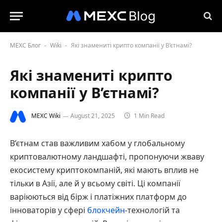
MEXC Блог
Wiki
Які знамениті крипто компанії у В’єтнамі?
-
-
Які знамениті крипто
компанії у В’єтнамі?
MEXC Wiki
August 21, 2025
1 Min Read
В’єтнам став важливим хабом у глобальному
криптовалютному ландшафті, пропонуючи жваву
екосистему криптокомпаній, які мають вплив не
тільки в Азії, але й у всьому світі. Ці компанії
варіюються від бірж і платіжних платформ до
інноваторів у сфері
блокчейн
-технологій та