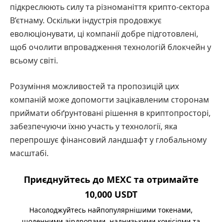
підкреслюють силу та різноманіття крипто-сектора
В’єтнаму. Оскільки індустрія продовжує
еволюціонувати, ці компанії добре підготовлені,
щоб очолити впровадження технологій блокчейн у
всьому світі.
Розуміння можливостей та пропозицій цих
компаній може допомогти зацікавленим сторонам
приймати обґрунтовані рішення в криптопросторі,
забезпечуючи їхню участь у технології, яка
перепрошує фінансовий ландшафт у глобальному
масштабі.
Приєднуйтесь до MEXC та отримайте
10,000 USDT
Насолоджуйтесь найпопулярнішими токенами,
щоденними аірдропами, наднизькими комісіями та