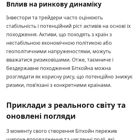
Вплив на ринкову динаміку
Інвестори та трейдери часто оцінюють
стабільність і потенційний ріст активів на основі їх
походження. Активи, що походять з країн з
нестабільною економічною політикою або
геополітичними напруженостями, можуть
вважатися ризиковішими. Отже, таємниче і
бездержавне походження Біткойна можна
розглядати як корисну рису, що потенційно знижує
ризики, пов’язані з конкретними країнами.
Приклади з реального світу та
оновлені погляди
З моменту свого створення Біткойн пережив
широке впровадження та численні події, які