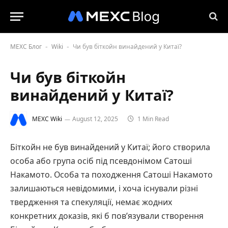
MEXC Блог
Wiki
Чи був біткойн винайдений у Китаї?
-
-
Чи був біткойн
винайдений у Китаї?
MEXC Wiki
August 12, 2025
1 Min Read
Біткойн не був винайдений у Китаї; його створила
особа або група осіб під псевдонімом Сатоші
Накамото. Особа та походження Сатоші Накамото
залишаються невідомими, і хоча існували різні
твердження та спекуляції, немає жодних
конкретних доказів, які б пов’язували створення