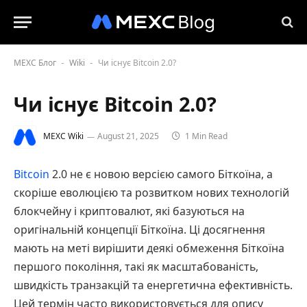
MEXC Блог
Wiki
Чи існує Bitcoin 2.0?
-
-
Чи існує Bitcoin 2.0?
MEXC Wiki
August 21, 2025
1 Min Read
Bitcoin
2.0 не є новою версією самого Біткоїна, а
скоріше еволюцією та розвитком нових технологій
блокчейну і криптовалют, які базуються на
оригінальній концепції Біткоїна. Ці досягнення
мають на меті вирішити деякі обмеження Біткоїна
першого покоління, такі як масштабованість,
швидкість транзакцій та енергетична ефективність.
Цей термін часто використовується для опису