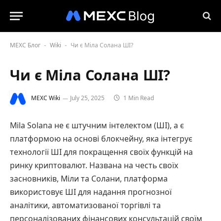
MEXC Блог
Wiki
Чи є Міла Солана ШІ?
-
-
Чи є Міла Солана ШІ?
MEXC Wiki
July 25, 2025
1 Min Read
Mila Solana не є штучним інтелектом (ШІ), а є
платформою на основі блокчейну, яка інтегрує
технології ШІ для покращення своїх функцій на
ринку криптовалют. Названа на честь своїх
засновників, Міли та Солани, платформа
використовує ШІ для надання прогнозної
аналітики, автоматизованої торгівлі та
персоналізованих фінансових консультацій своїм