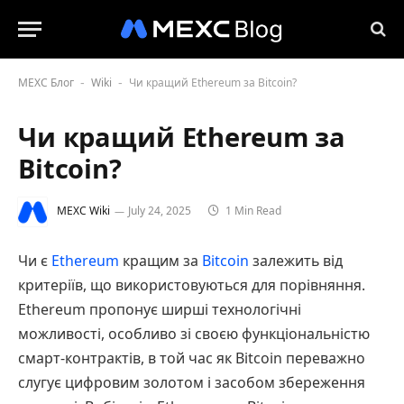
MEXC Блог
Wiki
Чи кращий Ethereum за Bitcoin?
-
-
Чи кращий Ethereum за
Bitcoin?
MEXC Wiki
July 24, 2025
1 Min Read
Чи є
Ethereum
кращим за
Bitcoin
залежить від
критеріїв, що використовуються для порівняння.
Ethereum пропонує ширші технологічні
можливості, особливо зі своєю функціональністю
смарт-контрактів, в той час як Bitcoin переважно
слугує цифровим золотом і засобом збереження