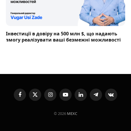
Інвестиції в довіру на 500 млн $, що надають
змогу реалізувати ваші безмежні можливості
Facebook
X
Instagram
YouTube
LinkedIn
Telegram
VKontakte
(Twitter)
© 2026
MEXC