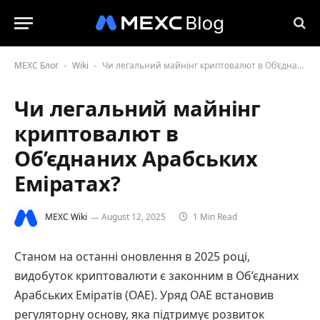
MEXC Блог
Wiki
Чи легальний майнінг криптовалют в Об’єднаних Арабських Еміратах?
-
-
Чи легальний майнінг
криптовалют в
Об’єднаних Арабських
Еміратах?
MEXC Wiki
August 12, 2025
1 Min Read
Станом на останні оновлення в 2025 році,
видобуток криптовалюти є законним в Об’єднаних
Арабських Еміратів (ОАЕ). Уряд ОАЕ встановив
регуляторну основу, яка підтримує розвиток