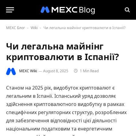
MEXC Блог
Wiki
Чи легальна майнінг криптовалюти в Іспанії?
-
-
Чи легальна майнінг
криптовалюти в Іспанії?
MEXC Wiki
August 8, 2025
1 Min Read
Станом на 2025 рік, видобуток криптовалют є
легальним в Іспанії. Іспанський уряд дозволяє
здійснення криптовалютного видобутку в рамках
специфічних регуляторних структур, розроблених
для забезпечення відповідності цієї діяльності
національним податковим та енергетичним