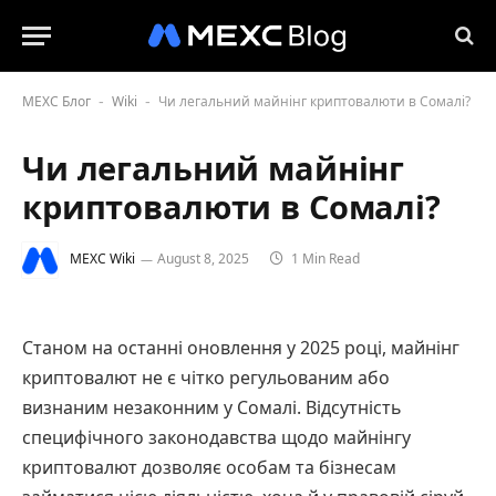
MEXC Блог
Wiki
Чи легальний майнінг криптовалюти в Сомалі?
-
-
Чи легальний майнінг
криптовалюти в Сомалі?
MEXC Wiki
August 8, 2025
1 Min Read
Станом на останні оновлення у 2025 році, майнінг
криптовалют не є чітко регульованим або
визнаним незаконним у Сомалі. Відсутність
специфічного законодавства щодо майнінгу
криптовалют дозволяє особам та бізнесам