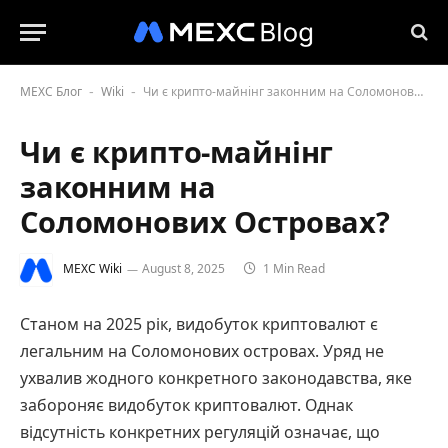
MEXC Блог
Wiki
Чи є крипто-майнінг законним на Соломонових Островах?
-
-
Чи є крипто-майнінг
законним на
Соломонових Островах?
MEXC Wiki
August 8, 2025
1 Min Read
Станом на 2025 рік, видобуток криптовалют є
легальним на Соломонових островах. Уряд не
ухвалив жодного конкретного законодавства, яке
забороняє видобуток криптовалют. Однак
відсутність конкретних регуляцій означає, що