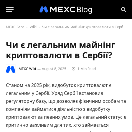
MEXC Блог
Wiki
Чи є легальним майнінг криптовалюти в Сербії?
-
-
Чи є легальним майнінг
криптовалюти в Сербії?
MEXC Wiki
August 8, 2025
1 Min Read
Станом на 2025 рік, видобуток криптовалют є
легальним у Сербії. Уряд Сербії встановив
регуляторну базу, що дозволяє фізичним особам та
компаніям займатися діяльністю з видобутку
криптовалют за певних умов. Це легальний статус є
критично важливим для тих, хто займається