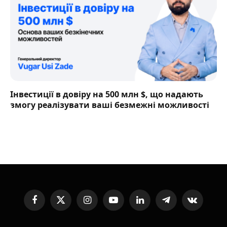
Інвестиції в довіру на 500 млн $, що надають
змогу реалізувати ваші безмежні можливості
Facebook
X
Instagram
YouTube
LinkedIn
Telegram
VKontakte
(Twitter)