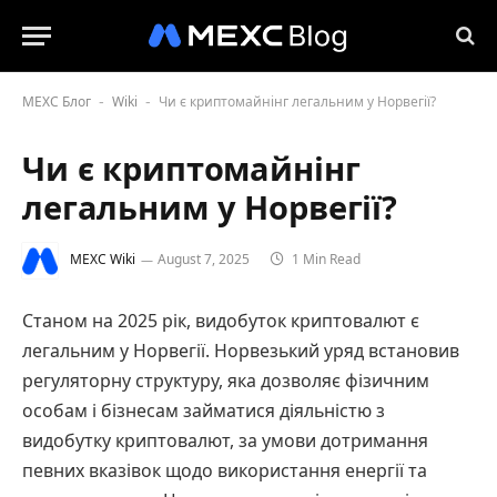
MEXC Блог
Wiki
Чи є криптомайнінг легальним у Норвегії?
-
-
Чи є криптомайнінг
легальним у Норвегії?
MEXC Wiki
August 7, 2025
1 Min Read
Станом на 2025 рік, видобуток криптовалют є
легальним у Норвегії. Норвезький уряд встановив
регуляторну структуру, яка дозволяє фізичним
особам і бізнесам займатися діяльністю з
видобутку криптовалют, за умови дотримання
певних вказівок щодо використання енергії та