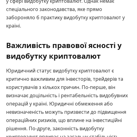
у сфері видобутку криптовалют. Однак немає
спеціального законодавства, яке прямо
забороняло б практику видобутку криптовалют у
країні.
Важливість правової ясності у
видобутку криптовалют
Юридичний статус видобутку криптовалют є
критично важливим для інвесторів, трейдерів та
користувачів з кількох причин. По-перше, він
визначає доцільність і рентабельність видобувних
операцій у країні. Юридичні обмеження або
невизначеність можуть призвести до підвищення
операційних ризиків, що вплине на інвестиційні
рішення. По-друге, законність видобутку
криптовалют впливає на загальну стабільність