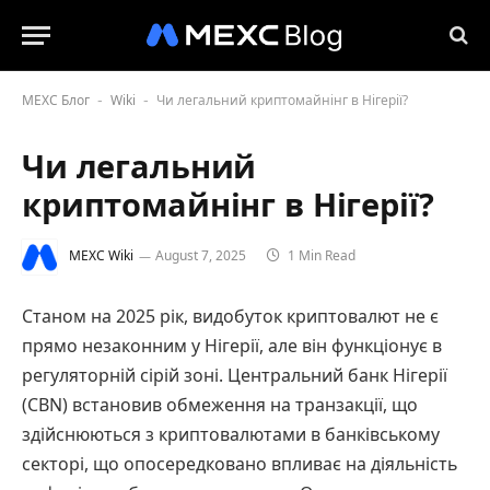
MEXC Блог
Wiki
Чи легальний криптомайнінг в Нігерії?
-
-
Чи легальний
криптомайнінг в Нігерії?
MEXC Wiki
August 7, 2025
1 Min Read
Станом на 2025 рік, видобуток криптовалют не є
прямо незаконним у Нігерії, але він функціонує в
регуляторній сірій зоні. Центральний банк Нігерії
(CBN) встановив обмеження на транзакції, що
здійснюються з криптовалютами в банківському
секторі, що опосередковано впливає на діяльність