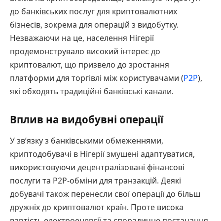
до банківських послуг для криптовалютних
бізнесів, зокрема для операцій з видобутку.
Незважаючи на це, населення Нігерії
продемонструвало високий інтерес до
криптовалют, що призвело до зростання
платформи для торгівлі між користувачами (
P2P
),
які обходять традиційні банківські канали.
Вплив на видобувні операції
У зв’язку з банківськими обмеженнями,
криптодобувачі в Нігерії змушені адаптуватися,
використовуючи децентралізовані фінансові
послуги та P2P-обміни для транзакцій. Деякі
добувачі також перенесли свої операції до більш
дружніх до криптовалют країн. Проте висока
вартість електроенергії та спорадичне постачання