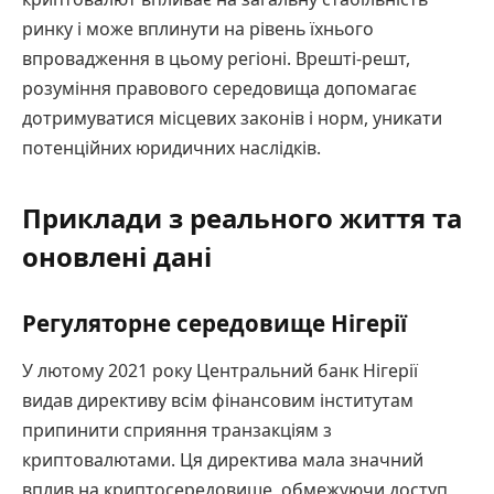
ринку і може вплинути на рівень їхнього
впровадження в цьому регіоні. Врешті-решт,
розуміння правового середовища допомагає
дотримуватися місцевих законів і норм, уникати
потенційних юридичних наслідків.
Приклади з реального життя та
оновлені дані
Регуляторне середовище Нігерії
У лютому 2021 року Центральний банк Нігерії
видав директиву всім фінансовим інститутам
припинити сприяння транзакціям з
криптовалютами. Ця директива мала значний
вплив на криптосередовище, обмежуючи доступ