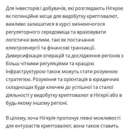
Для інвесторів і добувачів, які розглядають Нігерію
як потенційне місце для видобутку криптовалют,
важливо залишатися в курсі змінюючогося
регуляторного середовища та враховувати
логістичні виклики, такі як постачання
електроенергії та фінансові транзакції.
Диверсифікація операцій та дослідження регіонів з
більш чіткими регуляціями та кращою
інфраструктурою також можуть стати розумною
стратегією. Розуміння та орієнтація в юридичних
складнощах буде ключем до успішної та сталої
діяльності у видобутку криптовалют в Нігерії або в
будь-якому іншому регіоні.
В цілому, хоча Нігерія пропонує певні можливості
для ентузіастів криптовалют, вона також ставить