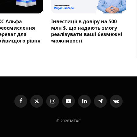
XC Альфа-
Інвестиції в довіру на 500
ереосмислення
млн $, що надають змогу
ереваг для
реалізувати ваші безмежні
айвищого рівня
можливості
Facebook
X
Instagram
YouTube
LinkedIn
Telegram
VKontakte
(Twitter)
© 2026
MEXC