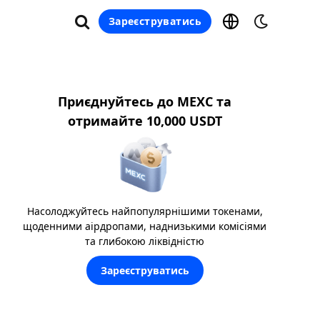
Зареєструватись
Приєднуйтесь до MEXC та
отримайте 10,000 USDT
Насолоджуйтесь найпопулярнішими токенами,
щоденними аірдропами, наднизькими комісіями
та глибокою ліквідністю
Зареєструватись