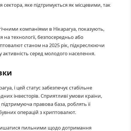
 сектора, яке підтримується як місцевими, так
гічними компаніями в Нікарагуа, показують,
я на технології, безпосередньо або
птовалют станом на 2025 рік, підкреслюючи
ну активність серед молодого населення.
вки
гуа, і цей статус забезпечує стабільне
одних інвесторів. Сприятливі умови країни,
і підтримуюча правова база, роблять її
увних операцій з криптовалют.
залишатися пильними щодо дотримання