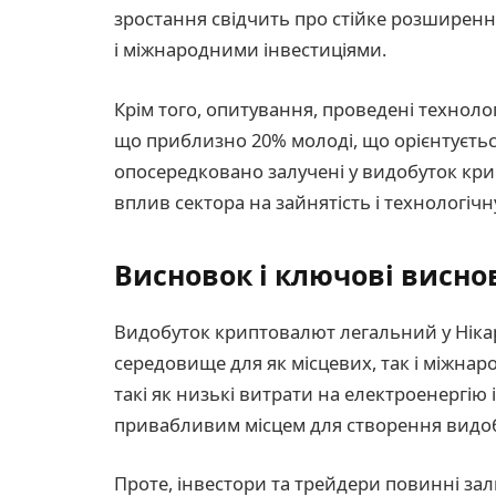
зростання свідчить про стійке розширення
і міжнародними інвестиціями.
Крім того, опитування, проведені техноло
що приблизно 20% молоді, що орієнтуєтьс
опосередковано залучені у видобуток кри
вплив сектора на зайнятість і технологіч
Висновок і ключові висно
Видобуток криптовалют легальний у Нікара
середовище для як місцевих, так і міжнар
такі як низькі витрати на електроенергію 
привабливим місцем для створення видоб
Проте, інвестори та трейдери повинні 