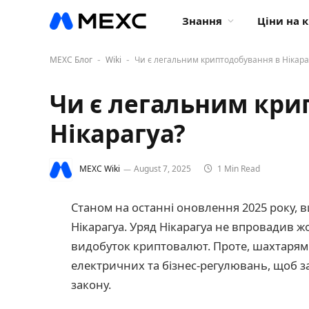
Знання
Ціни на 
MEXC Блог
Wiki
Чи є легальним криптодобування в Нікара
-
-
Чи є легальним кри
Нікарагуа?
MEXC Wiki
August 7, 2025
1 Min Read
Станом на останні оновлення 2025 року, 
Нікарагуа. Уряд Нікарагуа не впровадив ж
видобуток криптовалют. Проте, шахтарям
електричних та бізнес-регулювань, щоб за
закону.