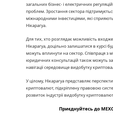
загальних бізнес- і електричних регуляц
проблем. Зростання сектора підтримуєтьс
міжнародними інвестиціями, які сприяют
Нікарагуа.
Для тих, хто розглядає можливість входж
Нікарагуа, доцільно залишатися в курсі бу
можуть вплинути на сектор. Співпраця з 
юридичних консультацій також можуть заб
навігації середовище видобутку криптова
У цілому, Нікарагуа представляє перспект
криптовалют, підкріплену правовою систе
розвиток індустрії видобутку криптовалют
Приєднуйтесь до MEXC