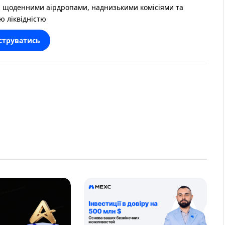
 щоденними аірдропами, наднизькими комісіями та
ю ліквідністю
струватись