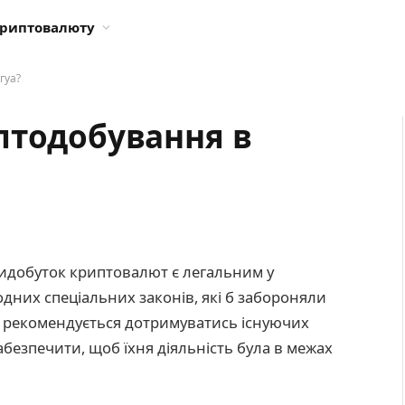
криптовалюту
гуа?
птодобування в
видобуток криптовалют є легальним у
одних спеціальних законів, які б забороняли
 рекомендується дотримуватись існуючих
безпечити, щоб їхня діяльність була в межах