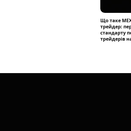
Що таке ME
трейдер: п
стандарту п
трейдерів н