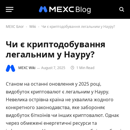
MEXC Блог
Wiki
Чи є криптодобування легальним у Науру?
-
-
Чи є криптодобування
легальним у Науру?
MEXC Wiki
August 7, 2025
1 Min Read
Станом на останні оновлення у 2025 році,
видобуток криптовалют є легальним у Науру.
Невелика острівна країна не ухвалила жодного
конкретного законодавства, яке забороняє
видобуток біткоїнів чи інших криптовалют. Однак
через обмежені енергетичні ресурси та