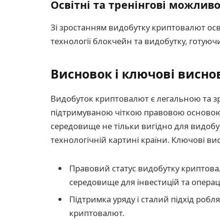
Освітні та тренінгові можливо
Зі зростанням видобутку криптовалют осв
технології блокчейн та видобутку, готуюч
Висновок і ключові висно
Видобуток криптовалют є легальною та зр
підтримуваною чіткою правовою основою, 
середовище не тільки вигідно для видобув
технологічній картині країни. Ключові в
Правовий статус видобутку криптовал
середовище для інвестицій та операц
Підтримка уряду і сталий підхід роб
криптовалют.