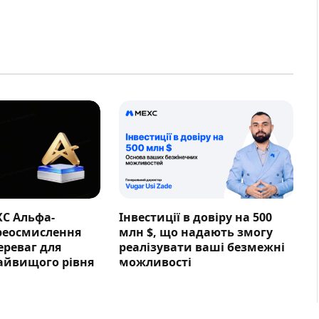
XC Альфа-
Інвестиції в довіру на 500
ереосмислення
млн $, що надають змогу
ереваг для
реалізувати ваші безмежні
айвищого рівня
можливості