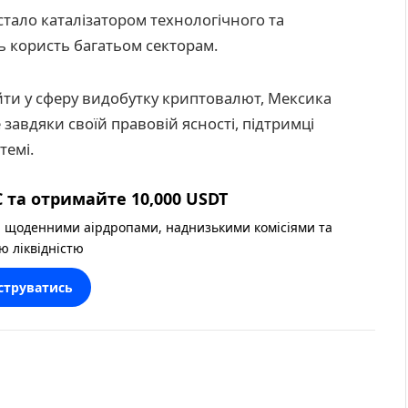
тало каталізатором технологічного та
ь користь багатьом секторам.
війти у сферу видобутку криптовалют, Мексика
 завдяки своїй правовій ясності, підтримці
темі.
 та отримайте 10,000 USDT
 щоденними аірдропами, наднизькими комісіями та
ю ліквідністю
струватись