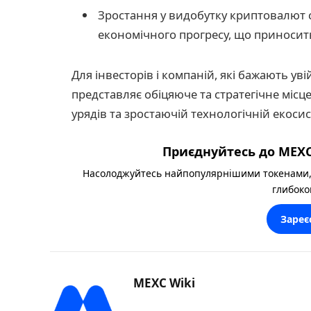
Зростання у видобутку криптовалют с
економічного прогресу, що приносит
Для інвесторів і компаній, які бажають у
представляє обіцяюче та стратегічне місце
урядів та зростаючій технологічній екосис
Приєднуйтесь до MEXC
Насолоджуйтесь найпопулярнішими токенами,
глибоко
Зареє
MEXC Wiki