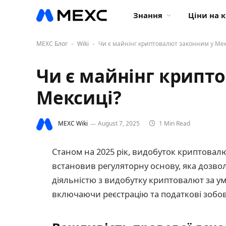
Знання
Ціни на 
MEXC Блог
Wiki
Чи є майнінг криптовалют законним у Мек
-
-
Чи є майнінг крипт
Мексиці?
MEXC Wiki
August 7, 2025
1 Min Read
Станом на 2025 рік, видобуток криптовал
встановив регуляторну основу, яка дозво
діяльністю з видобутку криптовалют за у
включаючи реєстрацію та податкові зобов