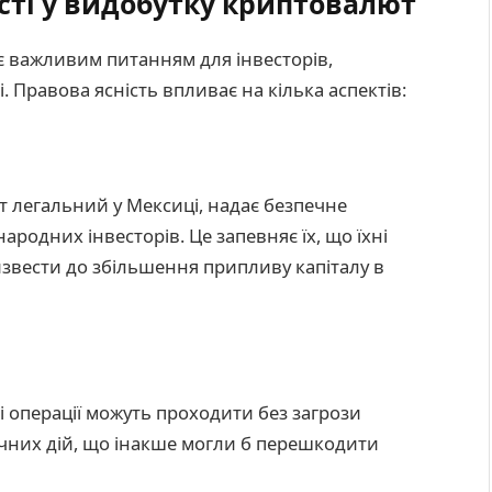
сті у видобутку криптовалют
є важливим питанням для інвесторів,
і. Правова ясність впливає на кілька аспектів:
 легальний у Мексиці, надає безпечне
ародних інвесторів. Це запевняє їх, що їхні
извести до збільшення припливу капіталу в
 операції можуть проходити без загрози
них дій, що інакше могли б перешкодити