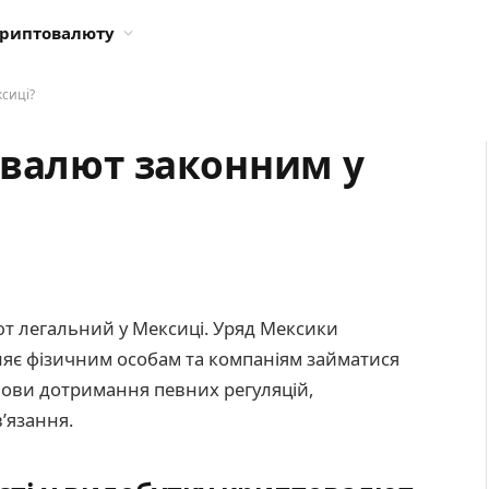
криптовалюту
сиці?
овалют законним у
ют легальний у Мексиці. Уряд Мексики
ляє фізичним особам та компаніям займатися
мови дотримання певних регуляцій,
’язання.