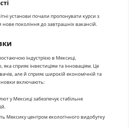
сті
ітні установи почали пропонувати курси з
и нове покоління до завтрашніх вакансій.
вки
остаючою індустрією в Мексиці,
яка сприяє інвестиціям та інноваціям. Це
ачів, але й сприяє широкій економічній та
исновки включають:
ют у Мексиці забезпечує стабільне
ій.
лять Мексику центром екологічного видобутку