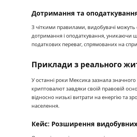
Дотримання та оподаткуванн
З чіткими правилами, видобувачі можут
дотримання і оподаткування, уникаючи ш
податкових переваг, спрямованих на спр
Приклади з реального жит
У останні роки Мексика зазнала значного 
криптовалют завдяки своїй правовій осно
відносно низькі витрати на енергію та зр
населення.
Кейс: Розширення видобувни