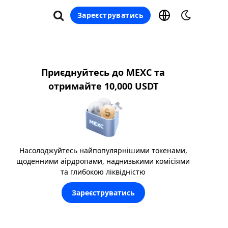
Зареєструватись
Приєднуйтесь до MEXC та
отримайте 10,000 USDT
Насолоджуйтесь найпопулярнішими токенами,
щоденними аірдропами, наднизькими комісіями
та глибокою ліквідністю
Зареєструватись