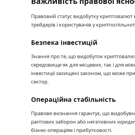
Важливість правової ясно
Правовий статус видобутку криптовалют 
трейдерів і користувачів у криптоспільнот
Безпека інвестицій
Знання про те, що видобуток криптовалют
середовище як для місцевих, так і для міжн
інвестиції захищені законом, що може пр
сектор.
Операційна стабільність
Правове визнання гарантує, що видобувні
раптових заборон або негативних юридич
бізнес-операціям і прибутковості.