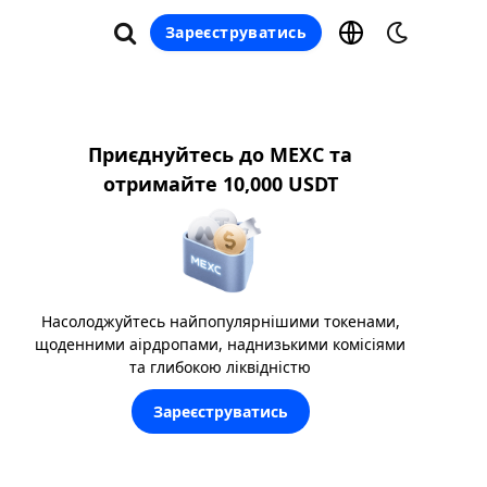
Зареєструватись
Приєднуйтесь до MEXC та
отримайте 10,000 USDT
Насолоджуйтесь найпопулярнішими токенами,
щоденними аірдропами, наднизькими комісіями
та глибокою ліквідністю
Зареєструватись