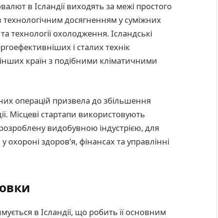
алют в Ісландії виходять за межі простого
 технологічним досягненням у суміжних
и та технології охолодження. Ісландські
ргоефективніших і сталих технік
 інших країн з подібними кліматичними
вних операцій призвела до збільшення
дії. Місцеві стартапи використовують
 розроблену видобувною індустрією, для
 охороні здоров’я, фінансах та управлінні
новки
ється в Ісландії, що робить її основним