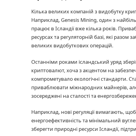
Кілька великих компаній з видобутку крипт
Наприклад, Genesis Mining, один з найбі
працює в Ісландії вже кілька років. Прива
ресурсах та регуляторній базі, які разом
великих видобуткових операцій.
Останніми роками ісландський уряд збері
криптовалют, хоча з акцентом на забезпеч
компрометувало екологічні стандарти. Ста
приваблювати міжнародних майнерів, але 
зосереджені на сталості та енергозбереже
Наприклад, нові регуляції вимагають, що
енергоефективність та мінімальний вуглец
зберегти природні ресурси Ісландії, підт