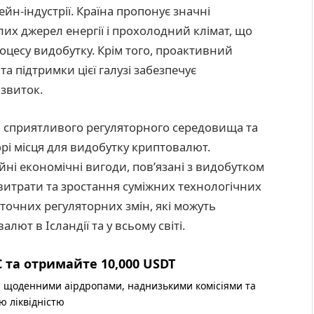
ейн-індустрії. Країна пропонує значні
алих джерел енергії і прохолодний клімат, що
оцесу видобутку. Крім того, проактивний
та підтримки цієї галузі забезпечує
озвиток.
 сприятливого регуляторного середовища та
орі місця для видобутку криптовалют.
йні економічні вигоди, пов’язані з видобутком
 витрати та зростання суміжних технологічних
оточних регуляторних змін, які можуть
ют в Ісландії та у всьому світі.
 та отримайте 10,000 USDT
 щоденними аірдропами, наднизькими комісіями та
ю ліквідністю