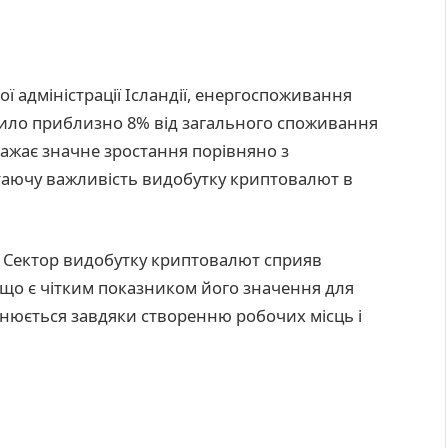
ї адміністрації Ісландії, енергоспоживання
ило приблизно 8% від загального споживання
бражає значне зростання порівняно з
аючу важливість видобутку криптовалют в
. Сектор видобутку криптовалют сприяв
, що є чітким показником його значення для
снюється завдяки створенню робочих місць і