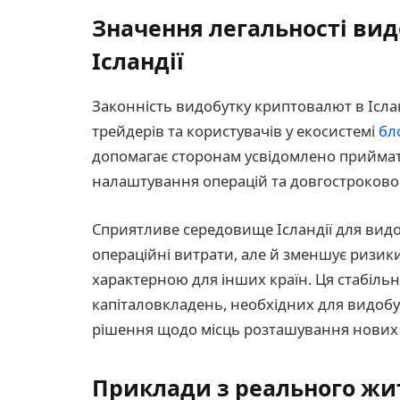
Значення легальності ви
Ісландії
Законність видобутку криптовалют в Ісла
трейдерів та користувачів у екосистемі
бл
допомагає сторонам усвідомлено приймат
налаштування операцій та довгостроковог
Сприятливе середовище Ісландії для вид
операційні витрати, але й зменшує ризики
характерною для інших країн. Ця стабіль
капіталовкладень, необхідних для видоб
рішення щодо місць розташування нових 
Приклади з реального жит