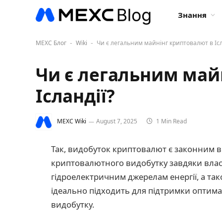
Знання
MEXC Блог
Wiki
Чи є легальним майнінг криптовалют в Ісл
-
-
Чи є легальним май
Ісландії?
MEXC Wiki
August 7, 2025
1 Min Read
Так, видобуток криптовалют є законним в 
криптовалютного видобутку завдяки вла
гідроелектричним джерелам енергії, а та
ідеально підходить для підтримки оптим
видобутку.