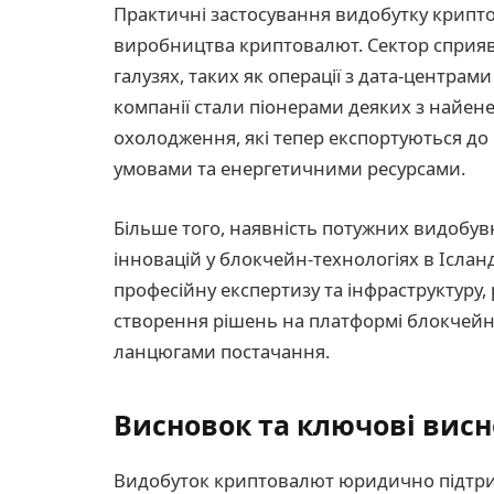
Практичні застосування видобутку криптов
виробництва криптовалют. Сектор сприяв
галузях, таких як операції з дата-центрам
компанії стали піонерами деяких з найене
охолодження, які тепер експортуються до
умовами та енергетичними ресурсами.
Більше того, наявність потужних видобу
інновацій у блокчейн-технологіях в Іслан
професійну експертизу та інфраструктуру,
створення рішень на платформі блокчейн у
ланцюгами постачання.
Висновок та ключові вис
Видобуток криптовалют юридично підтриму