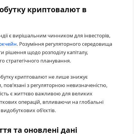
добутку криптовалют в
ндії є вирішальним чинником для інвесторів,
окчейн
. Розуміння регуляторного середовища
и рішення щодо розподілу капіталу,
о стратегічного планування.
обутку криптовалют не лише знижує
, пов’язані з регуляторною невизначеністю,
ність є життєво важливою для великих
уткових операцій, впливаючи на глобальні
видобуткових об’єктів.
тя та оновлені дані