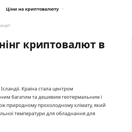
Ціни на криптовалюту
андії?
нінг криптовалют в
Ісландії. Країна стала центром
сним багатим та дешевим геотермальним і
кож природному прохолодному клімату, який
альної температури для обладнання для