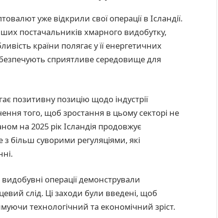
овалют уже відкрили свої операції в Ісландії.
льших постачальників хмарного видобутку,
бливість країни полягає у її енергетичних
 забезпечують сприятливе середовище для
гає позитивну позицію щодо індустрії
ення того, щоб зростання в цьому секторі не
ном на 2025 рік Ісландія продовжує
з більш суворими регуляціями, які
нні.
б видобувні операції демонстрували
евий слід. Ці заходи були введені, щоб
римуючи технологічний та економічний зріст.